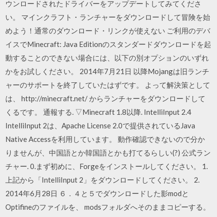
ウンロードされたドライバーをアップデートしてみてくださ
い。 マインクラフト・ランチャーをダウンロードして冒険を始
めよう！通常のダウンロード・リンクが使えない ご利用のデバ
イスでMinecraft: Java Editionのスタンダードダウンロードを起
動することのできない場合には、以下の別オプションのいずれ
かをお試しください。 2014年7月21日 以降Mojangは旧ランチ
ャーのサポートを終了していたはずです。 よって解決策として
は、 http://minecraft.net/ からランチャーをダウンロードして
くるです。 通報する. ▽Minecraft 1.8以降. IntelliInput 2.4
IntelliInput 2は、Apache License 2.0で提供されているJava
Native Accessを利用しています。 動作確認できないので分か
りませんが、中国語とか韓国語とかも打てるらしい(?) 公式ラン
チャー. 0.まず初めに、Forgeをインストールしてください。 1.
上記から「IntelliInput 2」をダウンロードしてください。 2.
2014年6月28日 ６．４と５でダウンロードした影modと
Optifineのファイルを、 modsフォルダへそのままコピーする。