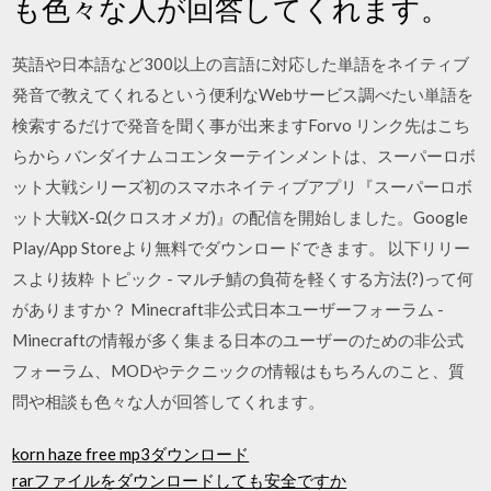
も色々な人が回答してくれます。
英語や日本語など300以上の言語に対応した単語をネイティブ
発音で教えてくれるという便利なWebサービス調べたい単語を
検索するだけで発音を聞く事が出来ますForvo リンク先はこち
らから バンダイナムコエンターテインメントは、スーパーロボ
ット大戦シリーズ初のスマホネイティブアプリ『スーパーロボ
ット大戦X-Ω(クロスオメガ)』の配信を開始しました。Google
Play/App Storeより無料でダウンロードできます。 以下リリー
スより抜粋 トピック - マルチ鯖の負荷を軽くする方法(?)って何
がありますか？ Minecraft非公式日本ユーザーフォーラム -
Minecraftの情報が多く集まる日本のユーザーのための非公式
フォーラム、MODやテクニックの情報はもちろんのこと、質
問や相談も色々な人が回答してくれます。
korn haze free mp3ダウンロード
rarファイルをダウンロードしても安全ですか