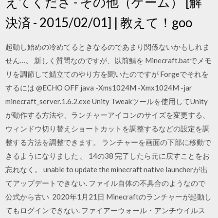
えてくださ - その他（ゲーム） [解
決済 - 2015/02/01] | 教えて！goo
起動し始めの冷めてるときなるのであまり関係ないかもしれま
せん…。 新しく質問なのですが、以前鯖を Minecraft.batでメモ
リを調節して鯖立てのやり方を聞いたのですが Forgeでそれを
するには @ECHO OFF java -Xms1024M -Xmx1024M -jar
minecraft_server.1.6.2.exe Unity Tweakツールを使用してUnity
が動作する方法や、ランチャーアイコンのサイズを変更する、
ウィンドウ切り替えショートカットを調整するなどの設定を調
整する方法を調整できます。 ランチャーを画面の下部に移動で
きるようになりました 。 14の38 完了したら元に戻すことをお
忘れなく。 unable to update the minecraft native launcherが出
てアップデートできない. ファイル自体の不具合のようなので
公式から古い 2020年1月21日 Minecraftのランチャーが起動し
てもログインできない. ファイアーウォール・アンチウイルス