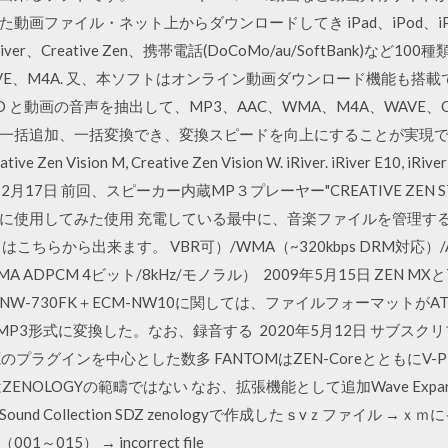
画ファイル・ネット上からダウンロードしてき iPad、iPod、iPho
River、Creative Zen、携帯電話(DoCoMo/au/SoftBank)な
AVE、M4A. 又、本ソフトはオンライン動画ダウンロード機能も搭載で
 と動画の音声を抽出して、MP3、AAC、WMA、M4A、WAVE、
加、一括変換でき、変換スピードを向上にすることが実現できます。 Crea
ative Zen Vision M, Creative Zen Vision W. iRiver. iRiver E10, iRiver 
 2, 2008年12月17日 前回、スピーカー内蔵MP３プレーヤー"CREATIVE ZE
に使用してみた使用 充電している最中に、音楽ファイルを管理す
ちらから出来ます。 VBR可）/WMA（~320kbps DRM対応）/AA
MA ADPCM 4ビット/8kHz/モノラル） 2009年5月15日 ZEN
W-730FK＋ECM-NW10に関しては、ファイルフォーマットがA
lを利用してMP3形式に変換した。なお、録音する 2020年5月12日 サ
のプラグインを中心とした数多 FANTOMはZEN-CoreとともにV
ZENOLOGYの範疇ではない なお、拡張機能として追加Wave Expan
d Collection SDZ zenologyで作成したｓvｚファイル 
15） → incorrect file