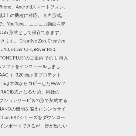
ne、Androidスマートフォン、
ど100種類以上の機種に対応。 音声形式,
、YouTube、ニコニコ動画を簡
OGG 形式として保存できます。
tive Zen. Creative
U10, iRiver Clix, iRiver B20,
N STONE PLUS"のご案内 その１ 購入
るソフトをインストールしまし
C（~320kbps 非プロテクト
 MXとT5は本体からコピーしたWAVフ
TRAC形式となるため、同社の
ブスクリプションサービスの形で契約する
-PIANOの機能を備えたシンセサイ
tion EXZシリーズをダウンロー
→ｘｍにインポートできるが、音が出ない