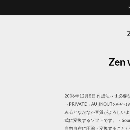
Ze
2006年12月8日 作成法～ 1
→PRIVATE→AU_INOUTの中
みるとなかなか音質がよろしいよ
式に変換するソフトです。 ・So
自由自在に圧縮・変換することが出