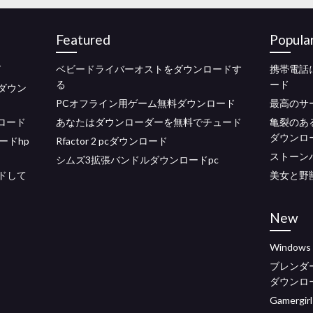
Featured
Popula
ド
ベビードライバーオストをダウンロードす
携帯電話
る
ード
をダウン
PCオフライン用ゲーム無料ダウンロード
最高のサ
ンロード
あなたはダウンローダーを無料でチュード
亀裂のある
ダウンロ
ードhp
Rfactor 2 pcダウンロード
ストーン
シムズ3拡張バンドルダウンロードpc
ードして
美女と野
New
Window
ブレンダ
ダウンロ
Gamerg