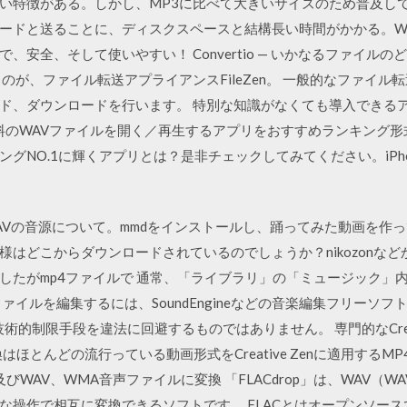
い特徴がある。しかし、MP3に比べて大きいサイズのため普及し
ドと送ることに、ディスクスペースと結構長い時間がかかる。WAV 
で、安全、そして使いやすい！ Convertio — いかなるファイ
のが、ファイル転送アプライアンスFileZen。 一般的なファイル
ド、ダウンロードを行います。 特別な知識がなくても導入できる
無料のWAVファイルを開く／再生するアプリをおすすめランキング形
NO.1に輝くアプリとは？是非チェックしてみてください。iPhone、
dに使用するWAVの音源について。mmdをインストールし、踊ってみた動画
様はどこからダウンロードされているのでしょうか？nikozonな
したがmp4ファイルで 通常、「ライブラリ」の「ミュージック」
ファイルを編集するには、SoundEngineなどの音楽編集フリーソ
術的制限手段を違法に回避するものではありません。 専門的なCreati
n 動画変換はほとんどの流行っている動画形式をCreative Zenに適用するMP4、H
及びWAV、WMA音声ファイルに変換 「FLACdrop」は、WAV（W
な操作で相互に変換できるソフトです。 FLACとはオープンソー