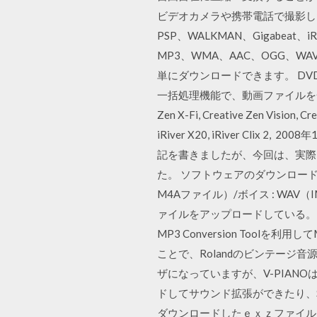
ビデオカメラや携帯電話で撮影した動
PSP、WALKMAN、Gigabeat、i
MP3、WMA、AAC、OGG、W
単にダウンロードできます。 DVD
一括処理機能で、動画ファイルを一括追
Zen X-Fi, Creative Zen Vision, Cre
iRiver X20, iRiver Clix
記を書きましたが、今回は、実際
た。 ソフトウェアのダウンロードはこ
M4Aファイル）/ボイス : WAV（I
ァイルをアップロードしている。N
MP3 Conversion Too
ことで、Rolandのビンテージ音源
ザになっていますが、V-PIANOは
ドしてサウンド拡張ができたり、Soun
ダウンロードしたｅｘｚファイル（001～0