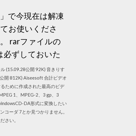
凍」で今現在は解凍
してお使いくださ
 rarファイルの
クは必ずしておいた
5.09.28公開 92K) 音きりす
12K) Aiseesoft 合計ビデオ
換するために作成された最高のビデ
EG 1、MPEG-2、3 gp、3
windowsCD-DA形式に変換したい
 エンコーダ 7とか見つかりません。
ください。