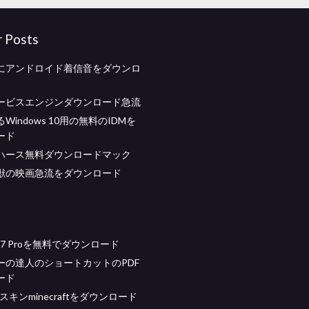
r Posts
にアンドロイド着信音をダウンロ
ービスエンジンダウンロード急流
Windows 10用の無料のIDMを
ード
ハース無料ダウンロードマック
獣の映画急流をダウンロード
s 7 Proを無料でダウンロード
ーの達人のショートカットのPDF
ード
irlスキンminecraftをダウンロード