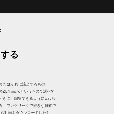
る
ドする
SDまたはそれに該当するもの
のZEN microというもので調べて
ときに、編集できるようにwav形
み込み、ワンクリックで好きな形式で
トから動画をダウンロードしたり、