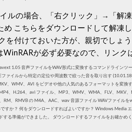
ファイルの場合、「右クリック」→「解
ため こちらをダウンロードして解凍
クを付けておいた方が、親切でしょう。
WinRARが必ず必要なので、リン
xt 1.05 音声ファイルをWAV形式に変換するコマンドラインツール (1
ファイルから特定の定位や周波数で絞った音を取り出す (10.01.18公開 8
MKV、WMV、AVI をビデオや他の人気のあるフォーマットを変
4、H.264、avi ファイル、MP3、WMV、WMA、FLV、MKV、MP
ov、RM、RMVB の M4A、AAC、wav 音源ファイル WAVファイルを
すか？ 何をダウンロードすればよいですか？ Windows Media
をダウンロードする準備ができました。 ダウンロードするファイルをお確かめ