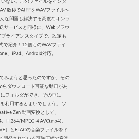
ていない。このファイルをインタ
数秒でAIFFをWAVファイルへ
ルのどんな問題も解決する高度なオンラ
転送サービスと同様に、Webブラウ
アプライアンスタイプで、設定も
式で紹介！12個ものWAVファイ
iPad、Android対応。
を作ってみようと思ったのですが、その
どからダウンロード可能な動画があ
内にフォルダができ、その中に
フトを利用するとよいでしょう。 ソ
ve Zen 動画変換として、
.264/MPEG-4 AVC(.mp4)、
AVE）とFLACの音楽ファイルをド
スで開発されている可逆圧縮の音楽