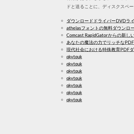
ドと送ることに、ディスクスペー
ダウンロードドライバーDVDライターT
athelasフォントの無料ダウンロ
Comcast RapidGatorか
あなたの魔法の力でリッチなPD
現代社会における特殊教育PDF
qkytquk
qkytquk
qkytquk
qkytquk
qkytquk
qkytquk
qkytquk