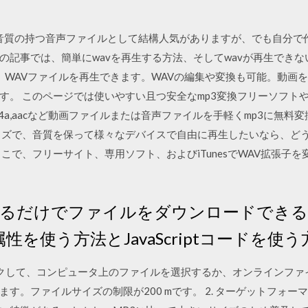
はcdと同じ高音質の持つ音声ファイルとして結構人気がありますが、でも自
の記事では、簡単にwavを再生する方法、そしてwavが再生でき
yer で、WAVファイルを再生できます。WAVの編集や変換も可能。動
す。 このページでは使いやすい且つ安全なmp3変換フリーソフト
av,m4a,aacなど動画ファイルまたは音声ファイルを手軽くmp3に無料変換しま
イズで、音質を保って様々なデバイスで自由に再生したいなら、どう
こで、フリーサイト、専用ソフト、およびiTunesでWAV拡張子
るだけでファイルをダウンロードできる
ad属性を使う方法とJavaScriptコードを
ックして、コンピュータ上のファイルを選択するか、オンラインファ
す。ファイルサイズの制限が200 mです。 2. ターゲットフォー