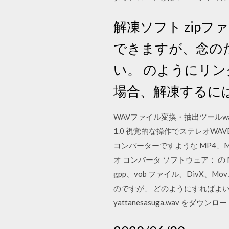
解凍ソフト zip
できますが、念の
い。 のようにリン
場合、解凍するには
WAVファイル変換・抽出ツールwave
1.0 視覚的な操作でステレオWAVE
コンバーターですような MP4、
オ コンバータ ソフトウェア： の MP
gpp、vob ファイル、DivX、M
のですが、 どのようにすればよいで
yattanesasuga.wav 