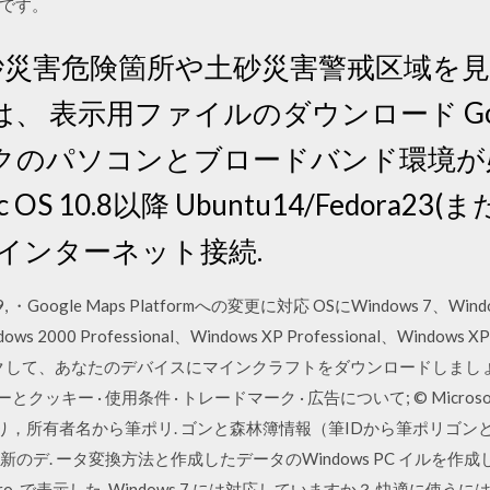
です。
thで土砂災害危険箇所や土砂災害警戒区域
 表示用ファイルのダウンロード Googl
のパソコンとブロードバンド環境が必要
c OS 10.8以降 Ubuntu14/Fedora2
速インターネット接続.
/09/19, ・Google Maps Platformへの変更に対応 OSにWindows 7、
 Professional、Windows XP Professional、Windows XP H
て、あなたのデバイスにマインクラフトをダウンロードしましょう。 Goog
とクッキー · 使用条件 · トレードマーク · 広告について; © Microsoft. 
り，所有者名から筆ポリ. ゴンと森林簿情報（筆IDから筆ポリゴンと森
最新のデ. ータ変換方法と作成したデータのWindows PC イルを作成し
h Pro. で表示した Windows 7 には対応していますか？ 快適に