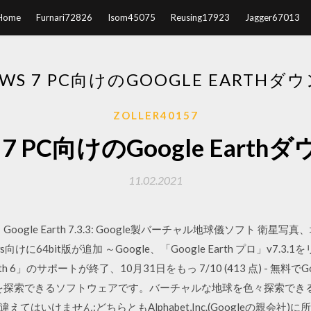
Home
Furnari72826
Isom45075
Reusing17923
Jagger67013
WS 7 PC向けのGOOGLE EARTH
ZOLLER40157
s 7 PC向けのGoogle Eart
11.02.2021
ド。 Google Earth 7.3.3: Google製バーチャル地球儀ソフト 
けに64bit版が追加 ～Google、「Google Earth プロ」v7.3.1
 Earth 6」のサポートが終了、10月31日をもっ 7/10 (413 点) - 無料で
地球の地理を探索できるソフトウェアです。バーチャルな地球を色々探索で
Mapsと間違えてはいけません:どちらともAlphabet,Inc.(Googleの