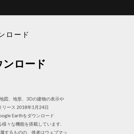
ダウンロード
hダウンロード
衛星写真、地図、地形、3Dの建物の表示や
をリリース 2018年1月24日
Google Earthをダウンロード
きる様々な機能を搭載しています.
親会社)に所属するものの、後者はウェブマッ