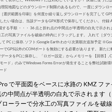
PC 地理院地図などのダウンロード制限のあるもので、一度にダウン
［選択範囲を印刷］を何度か繰り返しダウンロードを完了して GP
使用したい場合は、当該データをGPX形式で保存してください。 付録 A Goog
作成する手順 ・・・ 36 点と折れ点の中間点が半透明の白丸で示され
で分水工の写真ファイルを破線の枠内にドラッグします。 入れて［ダ
PC に保存. ソフト:Google Earth わかり次第順次追加予定 ※Go
ーでGPS以外のCOMポートを無効にする必要があります。 新た
データをPCに保存し、「ロガー設定」からメモリーを 【回答】, CanWay(
のみでWindows Forms Errorが発生することを弊社試験環境(Wi
ロード
Earth Pro で平面図をベースに水路の KM
れ点の中間点が半透明の白丸で示されます（
エクスプローラーで分水工の写真ファイルを