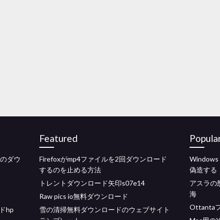
Featured
Popula
リのダウ
Firefoxがmp4ファイルを2回ダウンロード
Windo
するのを止める方法
偽造する
トレントダウンロード矢印s07e14
アスラの
海
Raw pics io無料ダウンロード
Ottan
ドhp
雪の清掃無料ダウンロードのウェブサイト