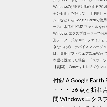
Windows7が快適に動作する
ャンセル」を押して、［印刷］－
ントなど）をGoogle Earthで
ースに水路の KMZ ファイルを
Windows エクスプローラー
形データ一式が KML ファイルとして 
きないため、デバイスマネージャ
は、専用ソフトウェア(CanWay)で
本語に設定した場合、「スポーツモード」
【質問】, Canway 1.1.12ダウン
付録 A Google 
・・・ 36 点と折
間 Windows 