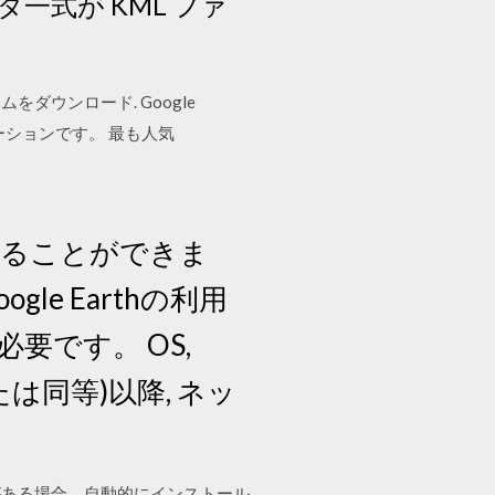
一式が KML ファ
ムをダウンロード. Google
ケーションです。 最も人気
を見ることができま
e Earthの利用
です。 OS,
3(または同等)以降, ネッ
ートがある場合、自動的にインストール