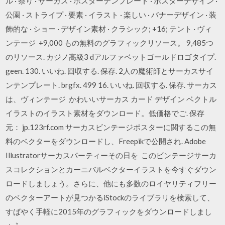
ル · 祭り · サーカス · ポスターテンプレート · ポスターデザイン ·
公園 · ストライプ · 要素 · イラスト · 楽しい · バナーデザイン · 装
飾的な · ショー · デザイン素材 · クラシック; +16; テント · ヴィ
ンテージ +9,000 もの無料のグラフィックリソース。 9,485つ
のリソース. カジノ高級3 dアルファベットゴールドロゴタイプ.
geen. 130. いいね. 回収する. 保存. 2人の魔術師とサーカスサイ
ンテンプレート. brgfx. 499 16. いいね. 回収する. 保存. サーカス
は、ヴィンテージ かわいいサーカス カード デザイン ベクトル
イラストのイラスト素材をダウンロード。低価格でご. 保存
元： jp.123rf.com サーカスビンテージポスターに関するこの無
料のベクターをダウンロードし、Freepikで公開され. Adobe
Illustratorサーカスパーティーその日を このビンテージサーカ
スコレクションとカーニバルベクターイラストを今すぐダウン
ロードしましょう。さらに、他にも多数のロイヤリティフリー
のベクターアートが見つかるiStockのライブラリを検索して、
すばやく手軽に2015年のグラフィックをダウンロードしまし