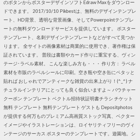
のボタンからポスターデザインソフトEdraw Maxをダウンロー
ドできます。 2017/10/10 Pikbestは、無料のデザインテンプレ
ート、HD背景、透明な背景画像、そしてPowerpointテンプレ
ートの無料ダウンロードサービスを提供しています。 ポスター
テンプレート、名刺デザインテンプレートなどがすべて見つか
ります。 全サイトの画像素材は商業的に使用でき、著作権は保
証されています。 普段は書類やカード作りに重宝する、ヴィン
テージ･ラベル素材。 こんな楽しみ方も・・・ 作り方： ラベル
素材を市販のラベルシールに印刷。空き瓶や空き缶にペタッと
貼れば おしゃれでアンティークな雑貨の出来上がり！(^_^) ナ
チュラルインテリアにとっても良く似合いますよ～ バウチャー
クーポン テンプレート ベクトル招待状証明書チラシ チケット
無料 テンプレート 無料テンプレート ゲストも Depositphotos
が提供する何万ものプレミアム高画質ストック写真、ベクター
イメージやイラストレーションは、ロイヤリティフリーのヴィ
ンテージのサーカス ポスターのテンプレートです。遊園地。シ