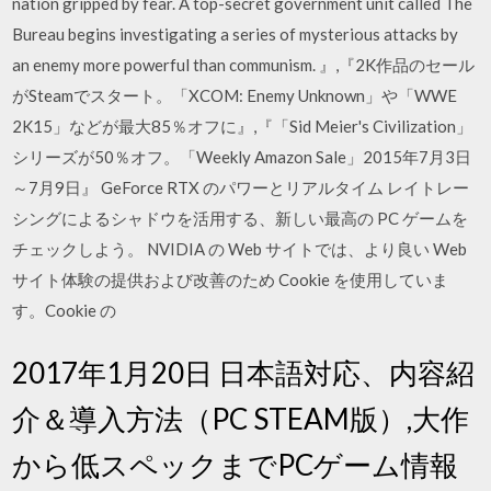
nation gripped by fear. A top-secret government unit called The
Bureau begins investigating a series of mysterious attacks by
an enemy more powerful than communism. 』,『2K作品のセール
がSteamでスタート。「XCOM: Enemy Unknown」や「WWE
2K15」などが最大85％オフに』,『「Sid Meier's Civilization」
シリーズが50％オフ。「Weekly Amazon Sale」2015年7月3日
～7月9日』 GeForce RTX のパワーとリアルタイム レイトレー
シングによるシャドウを活用する、新しい最高の PC ゲームを
チェックしよう。 NVIDIA の Web サイトでは、より良い Web
サイト体験の提供および改善のため Cookie を使用していま
す。Cookie の
2017年1月20日 日本語対応、内容紹
介＆導入方法（PC STEAM版）,大作
から低スペックまでPCゲーム情報