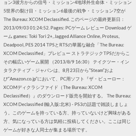
ョン3彼方からの信号・ミッション4地球外生命体・ミッション
5世界の裂け目・ミッション6最後の戦争・ミッション7空が
The Bureau: XCOM Declassified. このページの最終更新日：
2013/09/03 01:24:52. Pages: PCゲーム レビュー Download ゲ
ーム games: Toki Tori 2+, Jagged Alliance Online, Proteus,
Deadpool, PES 2014 TPSとRTSの華麗な融合「The Bureau:
XCOM Declassified」プレビュー ストラテジックTPSだからこ
その幅広いゲーム展開 （2013/8/9 16:30） テイクツー・イン
タラクティブ・ジャパンは、8月23日から“Steam”およ
び“Amazon.co.jp”において、PC用ソフト『ザ・ビューロー：
XCOMディクラシファイド（The Bureau: XCOM
Declassified）』のダウンロード販売を開始する。 The Bureau:
XCOM Declassified (輸入版:北米) - PS3の話題で雑談しましょ
う。このゲームを持っている方、持っていないけど興味がある
方、気になっている方は気軽に投稿してください。ここは同じ
ゲームが好きな人同士が集まる場所です。