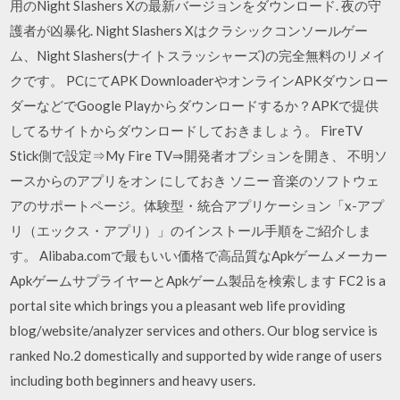
用のNight Slashers Xの最新バージョンをダウンロード. 夜の守
護者が凶暴化. Night Slashers Xはクラシックコンソールゲー
ム、Night Slashers(ナイトスラッシャーズ)の完全無料のリメイ
クです。 PCにてAPK DownloaderやオンラインAPKダウンロー
ダーなどでGoogle Playからダウンロードするか？APKで提供
してるサイトからダウンロードしておきましょう。 FireTV
Stick側で設定⇒My Fire TV⇒開発者オプションを開き、 不明ソ
ースからのアプリをオン にしておき ソニー 音楽のソフトウェ
アのサポートページ。体験型・統合アプリケーション「x-アプ
リ（エックス・アプリ）」のインストール手順をご紹介しま
す。 Alibaba.comで最もいい価格で高品質なApkゲームメーカー
ApkゲームサプライヤーとApkゲーム製品を検索します FC2 is a
portal site which brings you a pleasant web life providing
blog/website/analyzer services and others. Our blog service is
ranked No.2 domestically and supported by wide range of users
including both beginners and heavy users.