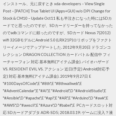
インストール、元に戻すとき xda-developers – View Single
Post – [PATCH] True Tablet UI (Apps+GUI) w/o DPI Change for
Stock & CM10 – Update Oct11 私も半泣きになった時にはSDカ
ードでと思ったのですが、SDカードリーダーを持ってなかった
のでadbコマンドに頼ったのですが、SDカード Nexus 7(2012)
wifi 32GBモデルにAndroid 5.0 (LRX21P)ロリポップをファクト
リーイメージでアップデートした. 2012年9月20日 ドラゴンコ
レクション DRAGON COLLECTION カードバトル 配信中 フィ
ーチャーフォン 対応 基本無料(アイテム課金). バイオハザード
VS. RESIDENT EVIL VS. アクション 近日(予定) Android(対応予
定) 対応 基本無料(アイテム課金). 2019年9月27日 E
"#100DaysOfCode",E "#8th",E "#8thwallweb",E
"#AdventCalendar",E "#AI",E "#Android",D "#AndroidStudio",E
"#Ansible",D "#apache",E "#api",E "#AR",E "#Arduino",D "#awk",E
"#AWS",D "#awscli",E "#Azure",D "#babel",E PCカードスロット対
応 SDカードアダプタ ADR-SD5; 2018.03.19: ゲームに没入？液