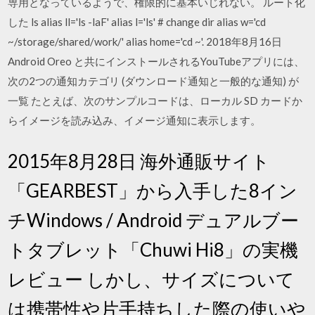
専用となっているようで、権限的に基本いじれない。 ルート化
した ls alias ll='ls -laF' alias l='ls' # change dir alias w='cd
~/storage/shared/work/' alias home='cd ~'. 2018年8月16日
Android Oreo と共にインストールされるYouTubeアプリには、
次の2つの通知カテゴリ (ダウンロード通知と一般的な通知) が
一覧 たとえば、次のサンプルコードは、ローカル SD カードか
らイメージを読み込み、イメージ通知に表示します。
2015年8月28日 海外通販サイト
「GEARBEST」から入手した8イン
チWindows / Android デュアルブー
トタブレット「Chuwi Hi8」の実機
レビュー しかし、サイズについて
は携帯性や片手持ちした際の使いや