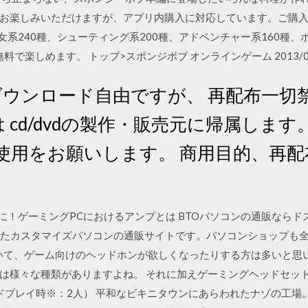
お楽しみいただけますが、アプリ内購入に対応しています。ご購入
女系240種、シューティング系200種、アドベンチャー系160種、ボ
料で楽しめます。 トップ>スポンジボブ オンラインゲーム 2013/06
ダウンロード自由ですが、 再配布一切
 cd/dvdの製作・販売元に帰属します
の使用をお願いします。 商用目的、再
ムのために！ゲーミングPCにおけるアンプとは BTOパソコンの通販な
スタマイズパソコンの通販サイトです。パソコンショップも全国展開中!! 
ていて、ゲーム向けのヘッドホンが欲しくなったりする方は多いと思
様々な種類がありますよね。 それに加えゲーミングヘッドセットやB
ードプレイ時※：2人） 平和なビキニタウンにあらわれたナゾの工