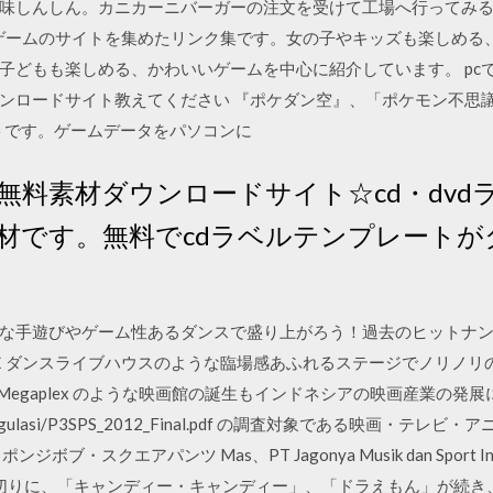
味しんしん。カニカーニバーガーの注文を受けて工場へ行ってみる
るゲームのサイトを集めたリンク集です。女の子やキッズも楽しめる
子どもも楽しめる、かわいいゲームを中心に紹介しています。 pc
ンロードサイト教えてください 『ポケダン空』、「ポケモン不思議
トです。ゲームデータをパソコンに
無料素材ダウンロードサイト☆cd・dv
材です。無料でcdラベルテンプレートが
な手遊びやゲーム性あるダンスで盛り上がろう！過去のヒットナ
ＩＶＥダンスライブハウスのような臨場感あふれるステージでノリノ
litz Megaplex のような映画館の誕生もインドネシアの映画産業の発
wnload/regulasi/P3SPS_2012_Final.pdf の調査対象である映
ブ・スクエアパンツ Mas、PT Jagonya Musik dan Sport 
にお 切りに、「キャンディー・キャンディー」、「ドラえもん」が続き、翌