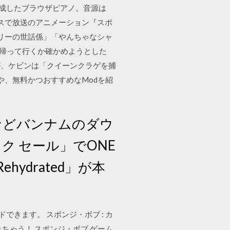
tで作成したブラウザピアノ。音源は
ックスで放送のアニメーション『スポ
リーの世話係」「やんちゃなシャ
て帰って行くか確かめようとした
が、ケビンは「クイーンクラゲを捕
)や、無料かつおすすめなModを紹
ンなどバンナムのダウ
トク セール」でONE
 - Rehydrated」が本
できます。 スポンジ・ボブ : カ
ちゃう！ スポンジ・ボブ ゲーム