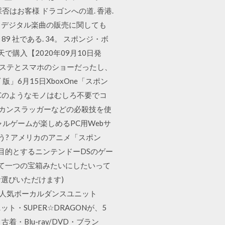
否はお客様 ドラゴンへの道. 香港.
星. 香港 デジタル楽曲の販売に関しても
9 社である. 34。 スポンジ・ボ
楽天で購入【2020年09月10日発
レステとスマホのショーだったし、
ｰﾄﾞ版」6月15日XboxOne「スポン
のPCのようなモノはむしろ不要でコ
モヒカンスラッガーなどの必殺技を使
ャルゲームが楽しめるPC用Webサ
う? アメリカのアニメ「スポン
を目的とするニンテンドーDSのゲー
まって一つの宝箱みたいにしたいって
お選びいただけます)
ジ・ボブと大人気ボーカルダンスユニット
ト・SUPER☆DRAGONが、5
Blu-ray/DVD・ブラン