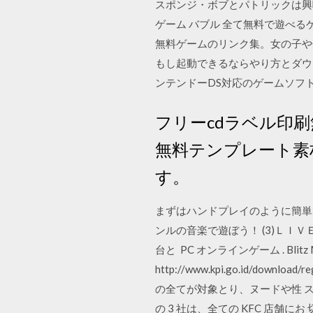
スポンジ・ボブとパトリックは興
ゲーム バブル 全て無料で遊べ
無料ゲームのリンク集。女の子や
もし起動できるならやり方とダウ
ンテンドーDS対応のゲームソフ
フリーcdラベル印刷
無料テンプレート素
す。
まずはハンドプレイのように簡単
ンルの音楽で遊ぼう！ (3)Ｌ
台と PC オンラインゲーム . B
http://www.kpi.go.id/do
の全てが対象とり、ヌードや性 スポンジボ
の 3 社は、全ての KFC 店舗