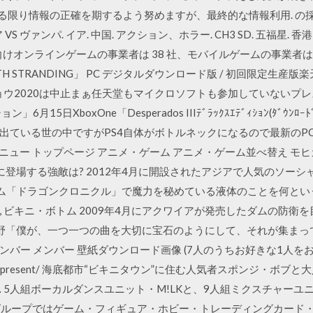
きる限り情報の正確を期するよう努めますが、最終的な情報利用. の採
ア VS ヴァンパ. イア. 中国. アクション、ホラー. CH3 SD. 五福
 向けオンラインゲームの事業者は 38 社、モバイルゲームの事業者は 8
H STRANDING」 PC デジタルダウンロード版 / 初回限定生産版
ショウ2020は中止まぁ任天堂もマイクロソフトも参加していないプ
15日XboxOne「Desperados IIIﾃﾞﾗｯｸｽｴﾃﾞｨｼｮﾝ(ﾀﾞｳﾝﾛ
円GEN4とか出ている世の中ですがPS4自体がボトルネックになるので最新
日 メニュー トップページ アニメ・ゲーム アニメ・ゲーム並べ替え 
登場する強敵は? 2012年4月に開設されたアジアで人気のソーシ
ーム「ドラゴンクロニクル」で魔力を秘めている液体のことを何とい
 ビキニ・ボトム 2009年4月にアクワイアが発売したダムの防衛
月4日 曽野「僕が、一つ一つの曲を大切に宝石のようにして、それが集
バー メンバー 壁紙ダウンロード画像 (7人のうちお好きな1人を
.jp/pc/ticket-present/ 海底都市“ビキニタウン”に住む人気者スポン
日… 5人組ボーカルダンスユニット・M!LKと、9人組ミクスチャーユニッ
グループではゲーム・フィギュア・ホビー・トレーディングカード・古着・