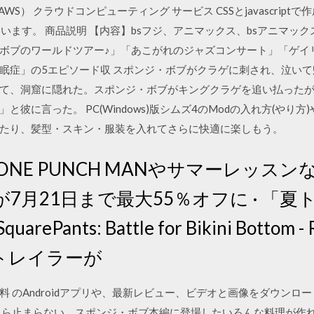
AWS） クラウドコンピューティング サービス CSSとjavascrip
しています。 商品説明 【内容】bsフジ、アニマックス、bsアニマ
ボブのワールドツアー♪」「あこがれのジャズコンサート」「ゲイ
眠症」の5エピソード収 スポンジ・ボブがクラゲに刺され、泣い
て、洞窟に隠れた。スポンジ・ボブがキングクラゲを追い払った
彼に言った。 PC(Windows)版シムズ4のModの入れ方(やり方
たり、髪型・スキン・服装を入れてさらに快適に楽しもう。
ONE PUNCH MANやサマーレッス
月21日まで最大55％オフに · 「夏
arePants: Battle for Bikini Bottom
トレイラーが
 のAndroidアプリや、最新レビュー、ビデオと画像をダウンロード
たら止まらない、スポンジ・ボブ本編に登場したいろんな料理が作れ