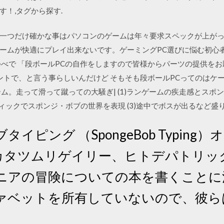
！,タグから探す.
一つだけ確かな事はパソコンのゲームは年々要求スペックが上が
ームが快適にプレイ出来ないです。ゲーミングPC選びに悩む初心
つべで 「段ボールPCの自作をしますので皆様からパーツの提供をお
ゼントで、と言う事らしいんだけど そもそも段ボールPCってのはケ
ム。走って滑って蹴っての大騒ぎ| (1)ランゲームの疾走感とス
ラフィックでスポンジ・ボブの世界を表現 (3)途中でボスが出るなど
イピング （SpongeBob Typin
- カタツムリゲイリー、ヒトデパトリ
ニアの冒険についての本を書くことに
ァベットを所有していないので、彼ら