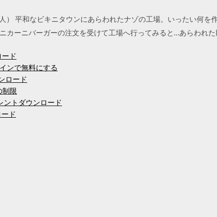
2人） 平和なビキニタウンにあらわれたナゾの工場。いったい何を
ニカーニバーガーの注文を受けて工場へ行ってみると…あらわれた
ンロード
インで無料にする
ンロード
度の制限
ardamトレントダウンロード
ロード