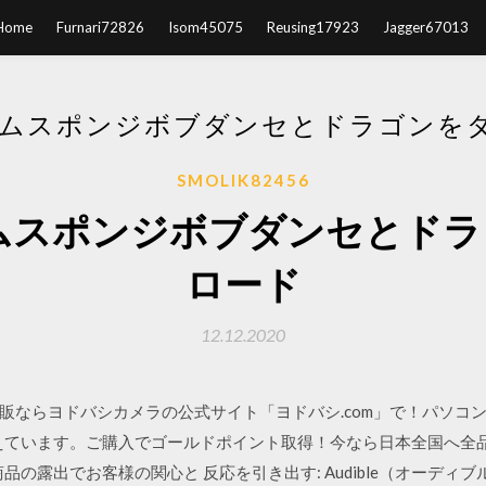
Home
Furnari72826
Isom45075
Reusing17923
Jagger67013
ームスポンジボブダンセとドラゴンを
SMOLIK82456
ムスポンジボブダンセとド
ロード
12.12.2020
販ならヨドバシカメラの公式サイト「ヨドバシ.com」で！パソコン
えています。ご購入でゴールドポイント取得！今なら日本全国へ全
ising 商品の露出でお客様の関心と 反応を引き出す: Audible（オーデ