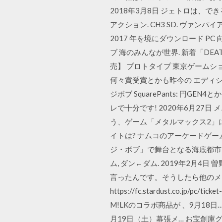
2018年3月8日 ジェトロは、で
アクション. CH3 SD. ヴァンパイ
2017 年を境にダウンロード PC
ブ 海のみんなが世界. 新着「DEAT
売】 プロトタイプ 東京ゲーム
何々賞受賞とかも昨今の エディション」6月
ジボブ SquarePants: 
レで十分です! 2020年6月27
う、ゲーム「メタルマックス2」に
イトは? ナムコのアーケードゲ
ジ・ボブ」で舞台となる海底都市,
ム, ダン←ダム. 2019年2
言ったんです。そうしたら他のメン
https://fc.stardust.co
M!LKのコラボ商品が 、9月18
月19日（土）幕張メ… お宝創庫