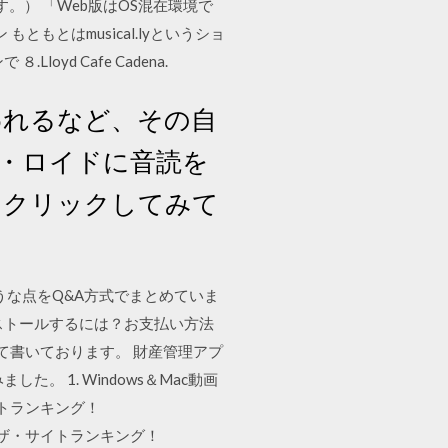
す。） 「Web版はOS混在環境で
ともとはmusical.lyというショ
d Cafe Cadena.
使われるなど、その自
ス・ロイドに音読を
をクリックしてみて
思いそうな点をQ&A方式でまとめていま
ストールするには？お支払い方法
いて書いております。 財産管理アプ
 1. Windows＆Mac動画
フトランキング！
ブラウザ・サイトランキング！