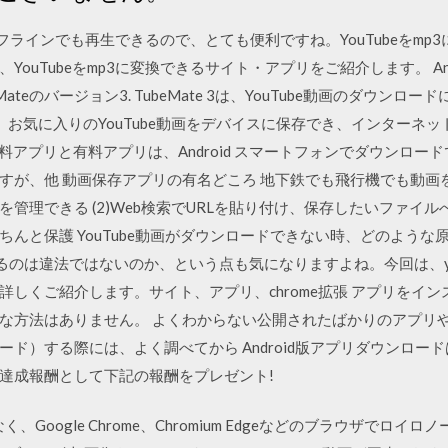
、オフラインでも再生できるので、とても便利ですね。YouTubeをm
uTubeをmp3に変換できるサイト・アプリをご紹介します。 Andro
ateのバージョン3. TubeMate 3は、YouTube動画のダウンロー
、お気に入りのYouTube動画をデバイスに保存でき、インターネ
 の無料アプリと有料アプリは、Android スマートフォンでダウンロードでき
が、他 動画保存アプリの有名どころ 地下鉄でも飛行機でも動画を楽
管理できる (2)Web検索でURLを貼り付け、保存したいファイルへ
んと保護 YouTube動画がダウンロードできない時、どのよう
ドするのは違法ではないのか、という点も気になりますよね。今回は、y
詳しくご紹介します。サイト、アプリ、chrome拡張 アプリをイ
な方法はありません。 よくわからない公開されたばかりのアプリ
る際には、よく調べてから Android版アプリダウンロードはこちら http
達成報酬として下記の報酬をプレゼント!
く、Google Chrome、Chromium Edgeなどのブラウザで