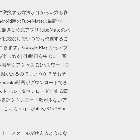
p3に変換する方法が分からい方も多
id用のTubeMateの最新バー
ドに最適な公式アプリTubeMateのバ
ット接続なしでいつでも視聴するこ
ます。Google Play からアプ
しめる| (1)動画を中心に、音
素早くアクセス (3)パスワードロ
な原因があるのでしょうか？そもそ
outube動画がダウンロードでき
ンストール（ダウンロード）する際
や累計ダウンロード数が少ないア
s://bit.ly/31bPFbx
ロイロノート・スクールが使えるようにな