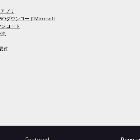
なアプリ
SOダウンロードMicrosoft
ウンロード
ド急流
S要件
Featured
Popula