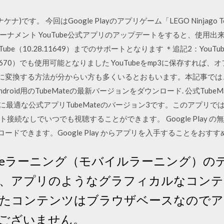
ena(アナケナ)です。 今回はGoogle Playのアプリゲーム「LEGO Ninjag
ナメント YouTube公式アプリのアップデートをすると、使用出
YouTube（10.28.11649）までのサポートとなります ＊追記2：YouTu
1.11670）でも使用可能となりました YouTubeをmp3に保存すれ
p3に変換する方法が分からい方も多くいるとおもいます。本記事では、Y
id用のTubeMateの最新バージョンをダウンロード. 公式TubeMate
ドに最適な公式アプリTubeMateのバージョン3です。このアプリでは
接続なしでいつでも視聴することができます。 Google Play 
ンロードできます。Google Play からアプリを入手することをおす
eラーニング（モバイルラーニング）の
、アプリのようなグラフィカルなコンテ
たコンテンツはブラウザベースなのでア
ございません。