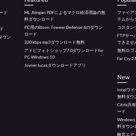
ロード
ML Jhingan PDFによるマクロ経済理論の無
ファイア
料ダウンロード
テムから
PC用のBloon Toweer Defense 6のダウン
コスタン
ド
ロード
FTPサ
をダウン
320 kbps mp3ダウンロード無料
できませ
アドビフォトショップ7.0ダウンロードfor
無料ロゴ
PC Windows 10
Far Cr
Joyner lucasダウンロードアプリ
New
Intel
無料ダウ
Citri
ード
Windo
料ダウン
酸音エデ