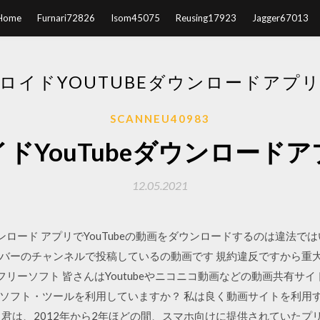
Home
Furnari72826
Isom45075
Reusing17923
Jagger67013
ロイドYOUTUBEダウンロードアプ
SCANNEU40983
ドYouTubeダウンロード
12.05.2021
の動画ダウンロード アプリでYouTubeの動画をダウンロードするのは違
バーのチャンネルで投稿しているの動画です 規約違反ですから重大
きるフリーソフト 皆さんはYoutubeやニコニコ動画などの動画共有
ソフト・ツールを利用していますか？ 私は良く動画サイトを利用
 君は、2012年から2年ほどの間、スマホ向けに提供されていたプ