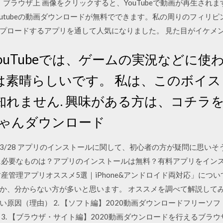
・ブラウザ上 画像をクリックすると、YouTubeで動画が再生されま
outubeの動画ダウンロードが無料でできます。私の周りのフィリピン も
ドするアプリを通して人気になりました。 見た目がイケメンで ８.Lloy
日 YouTubeでは、ゲームの実況などに
は素晴らしいです。 私は、このボイ
知れません. 興味がある方は、コチラ
ちゃんダウンロード
30 2018/03/28 アプリのインストールに関して、初心者の方が疑問に
に必要なものは？アプリのインストールは無料？有料アプリをイン
産管理アプリオススメ5選｜iPhone&アンドロイド両対応」につ
、分からない方が多いと思います。 オススメを調べて解説してみました。
原因（理由） 2. 【ソフト編】2020動画ダウンロードフリーソ
talina） 3. 【ブラウザ・サイト編】2020動画ダウンロードを行える