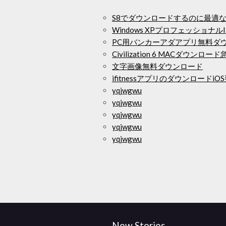
S8でダウンロードするのに最適
Windows XPプロフェッショナルI
PC用バンカーアダアプリ無料ダ
Civilization 6 MACダウンロー
文字画像無料ダウンロード
ifitnessアプリのダウンロードiO
yqjwgwu
yqjwgwu
yqjwgwu
yqjwgwu
yqjwgwu
New Stories