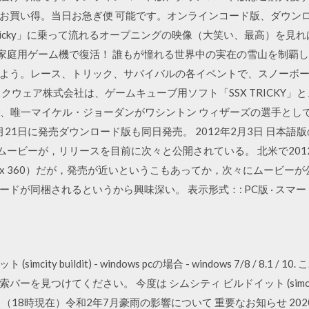
お買い得。当日お急ぎ便 可能です。オンラインコード版、ダウン
It's Tricky」に乗って流れるオープニングの映像（大笑い、最高）
の家庭用ゲーム機で復活！ 誰もが憧れる世界中の実在の雪山を制覇
う。レース、トリック、サバイバルの各イベントで、スノーボードの
クウェア株式会社は、ゲームキューブ用ソフト「SSX TRICKY」と
で、唯一マイケル・ジョーダンがワシントン ウィザーズの選手として
2月21日に発売ダウンロード版も同日発売。 2012年2月3日 日本語版の発売
ムービーが，リリースを目前に次々と公開されている。 北米で201
n 3/Xbox 360）だが，発売が近いというこもあってか，次々にムー
ドが同梱されるというから興味深い。 表示形式：: PC版 · スマー
city buildit) - windows pcの場合 - windows 7/8 / 8.
見つけてください。 今度は シムシティ ビルドイット (simcity bu
日 （18時現在）令和2年7月豪雨の影響について 重要なお知らせ 20