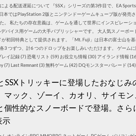
る配送遅延について 『SSX』シリーズの第3作目で、EA Sports
日本ではPlayStation 2版とニンテンドーゲームキューブ版が発売
。 私たちの存在意義は、ゲームを通して世界にインスピレーションを与え
イルデバイス用ゲームの大手パブリッシャーです。 大人気スノーボー
コードが初回特典として提供されます。「Mt. Fuji」は日本の富士
 つずつ、計6 つのドロップをお楽しみいただけます。 ゲームに関する雑
(117) プレイ記録 (7) 恐竜リスト (59) お役立ち情報 (30) アイランド情報 
lley (7) Last Remnant (3) 無料ゲーム (42) DQモンスターパレード (14)
X3とSSXトリッキーに登場したおなじ
、マック、ゾーイ、カオリ、サイモン
と個性的なスノーボードで登場。さら
表示
,オンラインRPG,MMORPG,ネットゲーム,PCゲーム,パソコンゲー