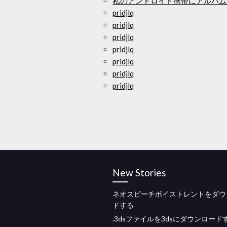
私のアンドロイド携帯にアルバム
pridjlq
pridjlq
pridjlq
pridjlq
pridjlq
pridjlq
pridjlq
New Stories
ネオスピーチボイストレントをダウ
ドする
.3dsファイルを3dsにダウンロード