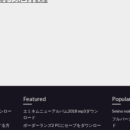
をダウンロードする方法
Featured
Popula
ンロー
エミネムニューアルバム2018 mp3ダウン
Smino 
ロード
フルバー
する方
ボーダーランズ2 PCにセーブをダウンロー
ド