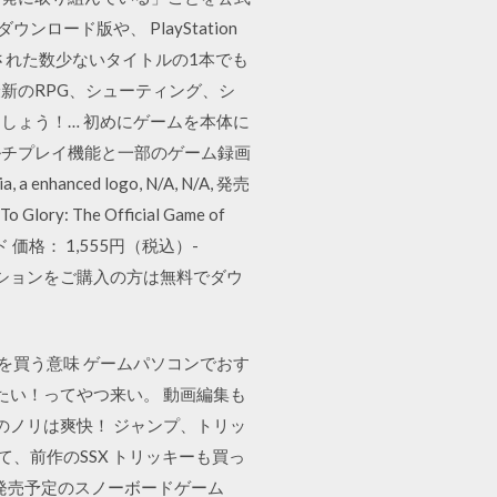
ード版や、 PlayStation
ースされた数少ないタイトルの1本でも
。最新のRPG、シューティング、シ
しょう！… 初めにゲームを本体に
マルチプレイ機能と一部のゲーム録画
enhanced logo, N/A, N/A, 発売
o Glory: The Official Game of
ンロード 価格： 1,555円（税込）-
エディションをご購入の方は無料でダウ
ームPCを買う意味 ゲームパソコンでおす
たい！ってやつ来い。 動画編集も
のノリは爽快！ ジャンプ、トリッ
て、前作のSSX トリッキーも買っ
に発売予定のスノーボードゲーム