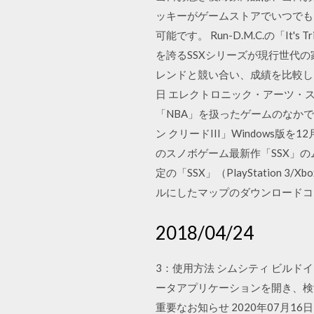
ッキーがゲームストアでいつでも
可能です。 Run-D.M.C.の「
を誇るSSXシリーズが現行世代
レンドと競い合い、成績を比較しよ
日 エレクトロニック・アーツ・ス
「NBA」を扱ったゲームのなか
ン クリードIII」Windows版を1
のスノボゲーム最新作「SSX」の
定の「SSX」（PlayStatio
ルにしたマップのダウンロードコー
2018/04/24
3：使用方法 シムシティ ビルドイット (sim
ータアプリケーションを開き、検索バーを
重要なお知らせ 2020年07月16