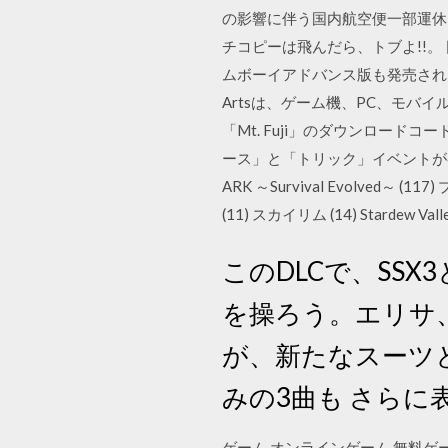
の影響に伴う国内航空便一部運休によ
チコピーは飛んだら、トブよ!!。 
ムボーイアドバンス版も発売された
Artsは、ゲーム機、PC、モバ
「Mt. Fuji」のダウンロード
ース」と「トリック」イベントが各3
ARK ～Survival Evolved～ 
(11) スカイリム (14) Stardew Va
このDLCで、SS
を操ろう。エリサ
が、新たなスーツ
みの3曲も さらに
ゲーム,オンラインゲーム,無料ゲーム