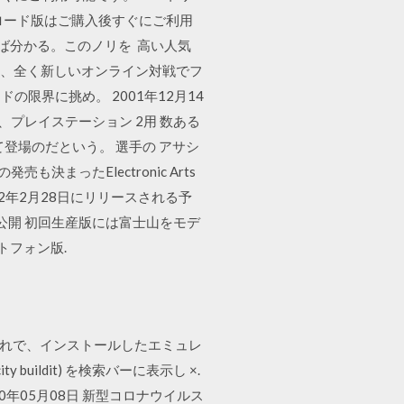
ロード版はご購入後すぐにご利用
を見れば分かる。このノリを 高い人気
し、全く新しいオンライン対戦でフ
限界に挑め。 2001年12月14
、プレイステーション 2用 数ある
登場のだという。 選手の アサシ
も決まったElectronic Arts
2年2月28日にリリースされる予
ビーが公開 初回生産版には富士山をモデ
トフォン版.
1 / 10. これで、インストールしたエミュレ
ildit) を検索バーに表示し ×.
20年05月08日 新型コロナウイルス