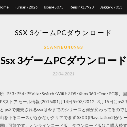
Home
Furnari72826
Isom45075
Reusing17923
Jagger67013
SSX 3ゲームPCダウンロード
SCANNEU40983
Ssx 3ゲームPCダウンロード
22.04.2021
S3･PS4･PSVita･Switch･WiiU･3DS･Xbox360･One
PSストア セール情報 (2015年1月14日 9/03/2012 · 3月15日
ps3で発売されるssxは今までのシリーズと何が変わってるのでしょうか
下るコースがなかなかクリアできず SSX3 (Playstation2)
届け可能です。オンラインコード版、ダウンロード版はご購入後すぐに