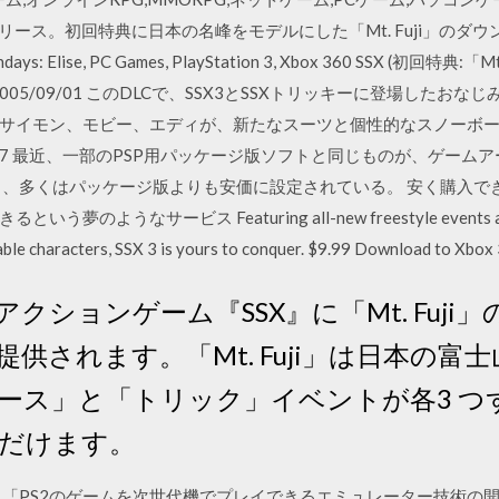
リリース。初回特典に日本の名峰をモデルにした「Mt. Fuji」のダウンロー
 Mondays: Elise, PC Games, PlayStation 3, Xbox 360 SSX (
t 12.02.17 2005/09/01 このDLCで、SSX3とSSXトリッキーに登
サイモン、モビー、エディが、新たなスーツと個性的なスノーボ
01/17 最近、一部のPSP用パッケージ版ソフトと同じものが、ゲー
も、多くはパッケージ版よりも安価に設定されている。 安く購入で
なサービス Featuring all-new freestyle events and rac
zable characters, SSX 3 is yours to conquer. $9.99 Download to Xbox 
クションゲーム『SSX』に「Mt. Fuji
供されます。「Mt. Fuji」は日本の富
ース」と「トリック」イベントが各3 つず
だけます。
は最終的に「PS2のゲームを次世代機でプレイできるエミュレーター技術