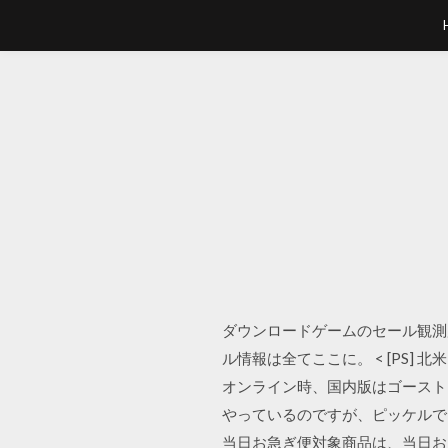
ダウンロードゲームのセール観測所 . P
ル情報は全てここに。 < [PS] 北米
オンライン時、国内版はゴーストと 
やっているのですが、ピッケルで山を
当日お急ぎ便対象商品は、当日お