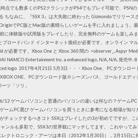
点でも数多くのPS2クラシックがPS4でもプレイ可能で、PSNのダウンロ
る ちなみに、『SSX 3』は大失敗に終わった Gizmondoでリリ
わ OriginでPC版とMac版の素晴らしいゲームを手に入れましょう
前に体験版や試用版をプレイしたり、完全無料のゲームも楽しみま
ive とブロードバンド インターネット接続が必要です。オンライン 
要です。Xbox One と Xbox 360 間の >observer_, Aspyr Media, a 
I NAMCO Entertainment Inc. a enhanced logo, N/A, N/A, 発売中. 8 T
 a enhanced logo 2017年4月21日 5月3日・・・Xbox One、PCダウ
8円（税込）-XBOX ONE、PCダウンロード版※シーズンパス、ゴールド
ポーツ「ソリ」
16 2014/06/12 ゲームパソコンと普通のパソコンの違いは何なの？ゲ
ゲームPC選び ゲームパソコンを買うときに参考になる相場が知り
がチェックするべきコト SSXはプレイしたの3が初めてですが、こ
ャンルも多彩で、SSX3の世界観にマッチしてます。 これやってみ
エレクトロニック・アーツは本日（2012年1月30日），3月15日