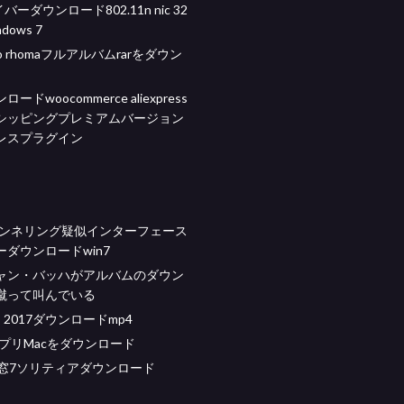
イバーダウンロード802.11n nic 32
dows 7
idho rhomaフルアルバムrarをダウン
ードwoocommerce aliexpress
シッピングプレミアムバージョン
レスプラグイン
oトンネリング疑似インターフェース
ダウンロードwin7
ャン・バッハがアルバムのダウン
蹴って叫んでいる
les 2017ダウンロードmp4
eアプリMacをダウンロード
の窓7ソリティアダウンロード