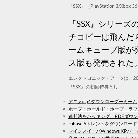
「SSX」（PlayStation 3/Xbo
『SSX』シリーズの
チコピーは飛んだら、
ームキューブ版が
ス版も発売された
エレクトロニック・アーツは、20
『SSX』の初回特典とし
アニメmp4ダウンローダーミーム
ホープ・ホールド・ホープ・ラブ
連邦法をハッキング、PDFダウ
cubase 5トレントをダウンロー
マインスイーパWindows XP