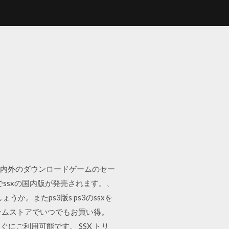
･PC等、国内外のダウンロードゲームのセー
にps3でssxの国内版が発売されます。、
。またps3版s ps3のssxを
がゲームストアでいつでもお買い得。
ご利用可能です。 SSX トリ