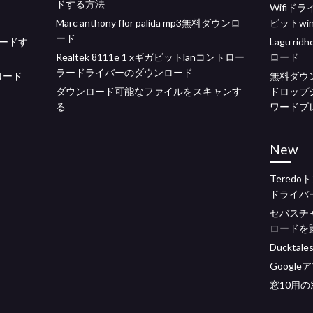
ドする方法
Wifiドラ
Marc anthony flor palida mp3無料ダウンロ
ビットwin
ード
ロードす
Lagu r
Realtek 8111e 1 xギガビットlanコントロー
ロード
ラードライバーのダウンロード
ロード
無料ダウンロ
ダウンロード可能なファイルをスキャンす
ドロップ
る
ワードプ
New
Tered
ドライバー
セバスチ
ロードを
Duckta
Googl
窓10用