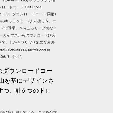
ドコード Get More:
初回特典:「Mt. Fuji」ダウンロードコード 同梱)
場したおなじみのキャラクター7人を操ろう。エ
ードで登場。さらにシリーズおなじ
ムアーカイブスからダウンロード購入
きて、しかもワザワザ危険な屋外
ecourses, jaw-dropping
360 1 - 1 of 1
」のダウンロードコー
士山を基にデザインさ
つ、計6 つのドロ
の開発に取り組んでいる」ことを公式