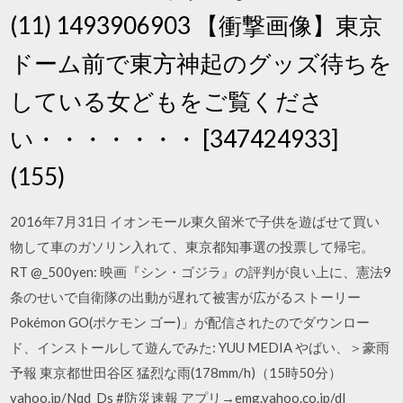
(11) 1493906903 【衝撃画像】東京
ドーム前で東方神起のグッズ待ちを
している女どもをご覧くださ
い・・・・・・・ [347424933]
(155)
2016年7月31日 イオンモール東久留米で子供を遊ばせて買い
物して車のガソリン入れて、東京都知事選の投票して帰宅。
RT @_500yen: 映画『シン・ゴジラ』の評判が良い上に、憲法9
条のせいで自衛隊の出動が遅れて被害が広がるストーリー
Pokémon GO(ポケモン ゴー)」が配信されたのでダウンロー
ド、インストールして遊んでみた: YUU MEDIA やばい、＞豪雨
予報 東京都世田谷区 猛烈な雨(178mm/h)（15時50分）
yahoo.jp/Nqd_Ds #防災速報 アプリ→emg.yahoo.co.jp/dl