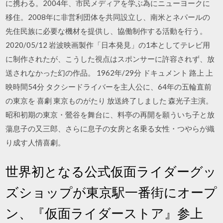
に携わる。2004年、市民メディアを学ぶ為にニューヨークに
移住。2008年に非営利団体を共同設立し、南米とネパールの
先住民族に必要な機材を提供し、協働制作する活動を行う。
2020/05/12 岩波映画製作「日本発見」の1本としてテレビ用
に制作されたが、こうした視点はスポンサーに許容されず、放
送されなかった幻の作品。 1962年/29分 ドキュメント 路上 上
映時間54分 タクシードライバーを主人公に、64年の五輪直前
の東京を 喜劇 東京ものがたり 放送終了しました 森光子主演。
昭和初期の東京・鶯谷を舞台に、料亭の再開を願ういち子と放
蕩息子の又三郎、さらに息子の女房と名乗る女性・つやらが織
り成す人情喜劇。
世界初となる公式仮面ライダーグッ
ズショップが東京駅一番街にオープ
ン、『仮面ライダーストア』参上