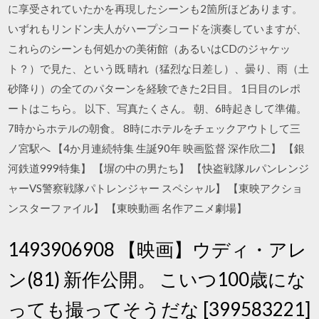
に享受されていたかを再現したシーンも2箇所ほどあります。
いずれもリンドン夫人がハープシコードを演奏していますが、
これらのシーンも何処かの美術館（あるいはCDのジャケッ
ト？）で見た、という既 晴れ（猛烈な日差し）、曇り、雨（土
砂降り）の全てのパターンを経験できた2日目。 1日目のレポ
ートはこちら。 以下、写真たくさん。 朝、6時起きして準備。
7時からホテルの朝食。 8時にホテルをチェックアウトして三
ノ宮駅へ 【4か月連続特集 生誕90年 映画監督 深作欣二】 【銀
河鉄道999特集】 【塀の中の男たち】 【快盗戦隊ルパンレンジ
ャーVS警察戦隊パトレンジャー スペシャル】 【東映アクショ
ンスターファイル】 【東映動画 名作アニメ劇場】
1493906908 【映画】ウディ・アレ
ン(81) 新作公開。 こいつ100歳にな
っても撮ってそうだな [399583221]