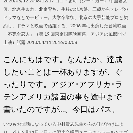
2020/05/12 2006/12/17 ココ：史可（シー・カー） 中国籍女
優。北京生まれ、北京育ち、生粋の北京娘。三歳からテレビの
ドラマなどでデビュー。大学卒業後、北京の大手芸能プロと契
約し、ドラマと映画で活躍する。2006 年に出演した台湾映画
「不完全恋人」（第 19 回東京国際映画祭、アジアの風部門で
上演）話題 2013/04/11 2016/03/08
こんにちはです。なんだか、達成
したいことは一杯ありますが、ぐ
ったりです。アジア･アフリカ･ラ
テンアメリカ諸国の事を途中まで
書いたのですが…、今日はパス。
いつもお世話になっている中村貴志先生からの呼びかけによ
り、 今年9月11日（日）に混声合唱団スコラカントールムナゴ