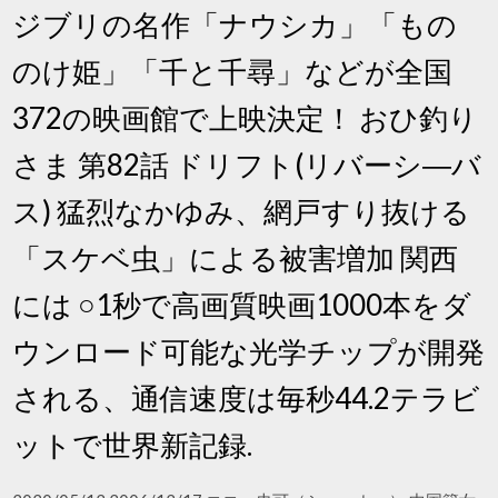
ジブリの名作「ナウシカ」「もの
のけ姫」「千と千尋」などが全国
372の映画館で上映決定！ おひ釣り
さま 第82話 ドリフト(リバーシ―バ
ス) 猛烈なかゆみ、網戸すり抜ける
「スケベ虫」による被害増加 関西
には ○1秒で高画質映画1000本をダ
ウンロード可能な光学チップが開発
される、通信速度は毎秒44.2テラビ
ットで世界新記録.