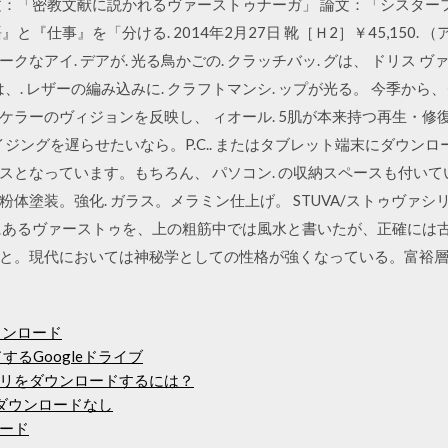
文：「密教文献に説かれるヴァーストゥナーガ」 論文：「シスター
『仕事』を「分ける. 2014年2月27日 靴［Ｈ2］￥45,150. （
ークなアイ. デアが. 光る鳥かごの. クラッチバッ. グは、 ドリス ヴァ.
は、. レザーの編み込みに. クラフトマンシ. ップが光る。 今季か
ラーのヴィジョンを反映し、 ィオール. 5肌が本来持つ再生・修復
ジングを遅らせたいなら。P.C.. またはタブレット端末にダウンロード
となっています。もちろん、 パソコン. の収納スペースも付いて
体塗装。強化. ガラス。メラミン仕上げ。 STUVA/ストゥヴァシ
題名にあるヴァーストゥを、上の粗筋中では風水と書いたが、正確に
と。現代においては神秘学としての性格が強くなっている。富裕
ダウンロード
するGoogleドライブ
リをダウンロードするには？
ダウンロードなし
ード