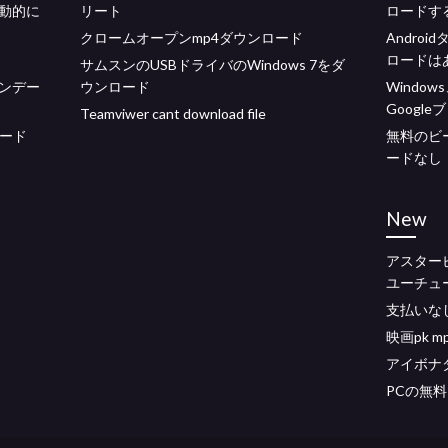
動的に
リート
ロードす
クロームオープンmp4ダウンロード
Andro
ロードは
サムスンのUSBドライバのWindows 7をダ
ンデー
ウンロード
Window
Googl
Teamviwer cant download file
ロード
無料のビ
ードなし
New
アスター
ユーチュ
支払いな
映画pk 
アイボナ
PCの無