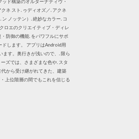
フッド構築のオルターナティヴ・
アクネ スト. ゥディオズ／. アクネ
 ン ノッテン）. 絶妙なカラー. コ
ら、クロエのクリエイティブ・ディレ
・防御の機能. をパワフルにサポ
します。 アプリはAndroid用
います。奥行きが浅いので、. 限ら
リーズでは、さまざまな色や. スタ
は古代から受け継がれてきた、建築
層・上位階層の間でもこれを信じる