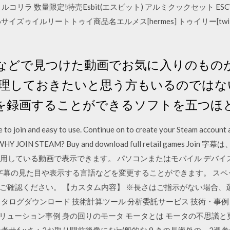
リラ 数量限定!特売Esbit(エスビット) アルミクックセット ESC
cm×l86サイズゥイルリートトゥイ商品名エルメス[hermes] トゥイリー[tw
コニコなどで見つけた動画でお気に入りのも
理しておきたいと思う方もいるのではな
映像を録画することができるソフトを五つ
e to join and easy to use. Continue on to create your Steam account 
ers. WHY JOIN STEAM? Buy and download full retail gam
能を利用している動画で表示できます。 パソコンまたはモバイル デバ
幕設定 字幕の見た目や表示する言語などを変更することができます。 ス
ご確認ください。 【カスタム内容】 ※長さはご指示がない場合、
タログダウンロード 技術計算ツール 分析委託サービス 技術・事例 
力 ソリューション事例 身の回りのモータ モータとは モータの不思議
参考サ6 xさ：2お取り間前後像になin(般的な 9.きの長海外の～2週