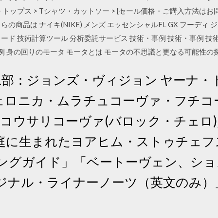
ム > トップス > Tシャツ・カットソー > {セール価格・ご購入方法はお問い
の商品は ナイキ(NIKE) メンズ エッセンシャルFL GX フーディ
ード 技術計算ツール 分析委託サービス 技術・事例 技術・事例 技
ン事例 身の回りのモータ モータとは モータの不思議と更なる可能性の
日 第1部：ジョンズ・ヴィジョン ヤーナ
ヴェロニカ・ムラチュコーヴァ・フチコ
・コウサリコーヴァ(バロック・チェロ
に生まれたヨアヒム・ストゥチェフスキー(
ニングガイド」「ベートーヴェン、シ
ジナル・ライナーノーツ（英文のみ）