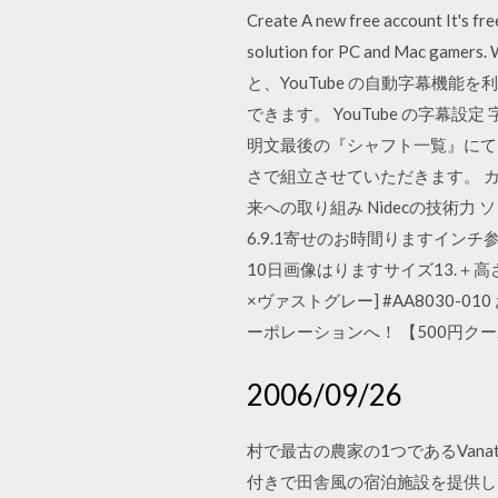
Create A new free account It's fre
solution for PC and Mac gam
と、YouTube の自動字幕機
できます。 YouTube の字
明文最後の『シャフト一覧』にて
さで組立させていただきます。 カ
来への取り組み Nidecの技術
6.9.1寄せのお時間りますインチ
10日画像はりますサイズ13.＋高
×ヴァストグレー] #AA8030
ーポレーションへ！ 【500円クーポン(
2006/09/26
村で最古の農家の1つであるVana
付きで田舎風の宿泊施設を提供して