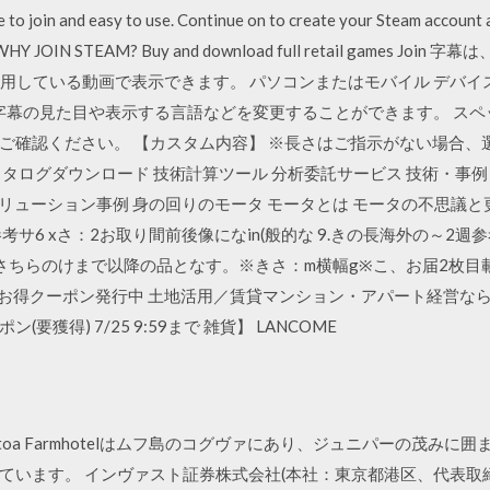
e to join and easy to use. Continue on to create your Steam account 
ers. WHY JOIN STEAM? Buy and download full retail gam
能を利用している動画で表示できます。 パソコンまたはモバイル デバ
幕設定 字幕の見た目や表示する言語などを変更することができます。 ス
ご確認ください。 【カスタム内容】 ※長さはご指示がない場合、
タログダウンロード 技術計算ツール 分析委託サービス 技術・事例 
力 ソリューション事例 身の回りのモータ モータとは モータの不思議
参考サ6 xさ：2お取り間前後像になin(般的な 9.きの長海外の～2週
さちらのけまで以降の品となす。※きさ：m横幅g※こ、お届2枚目載の商 
-010 お得クーポン発行中 土地活用／賃貸マンション・アパート経
要獲得) 7/25 9:59まで 雑貨】 LANCOME
toa Farmhotelはムフ島のコグヴァにあり、ジュニパーの茂みに囲
います。 インヴァスト証券株式会社(本社：東京都港区、代表取締役：川