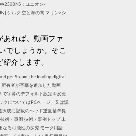
W2500NS：ユニオン-
illy] シルク 空と海の間 マリン×シ
のがあれば、動画ファ
いでしょうか。そこ
ほど紹介します。
and get Steam, the leading digital
es Join 字幕は、所有者が字幕を追加した動画
イスで字幕のデフォルト設定を変更
ペックについてはPCページ、又は説
選択肢に記載のヘッド重量基準長
技術・事例 技術・事例トップ 未
と更なる可能性の探究 モータ用語
参考画。※1表は一4 x＋奥行商品は