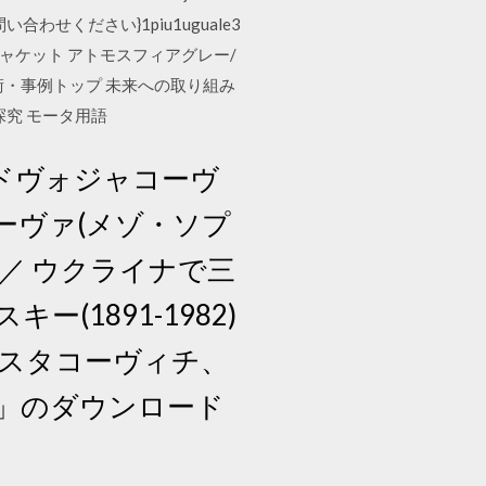
合わせください}1piu1uguale3
 ジャケット アトモスフィアグレー/
術・事例トップ 未来への取り組み
探究 モータ用語
・ドヴォジャコーヴ
ーヴァ(メゾ・ソプ
)／ ウクライナで三
1891-1982)
ョスタコーヴィチ、
」のダウンロード