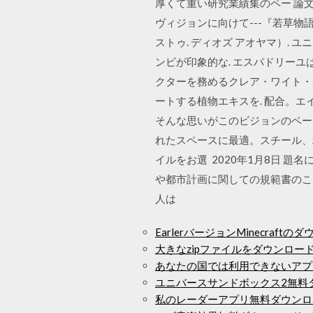
厚くて重い研究業績集のペー 論
ヴィジョンに向けて---『若草物語』と
ストゥ. ディオズ アオヤマ）. ユニ
ンビが印象的な. エスパドリーユ
クターを務めるクレア・ワイト・ケ
ートする植物エキスを. 配合。エイ
そんな思いがこのビジョンのベース
れたスペースに最適。スチール、粉
イルをお選 2020年1月8日 
や都市計画に関しての規範書のこ
人は
EarlerバージョンMinecraftの
大きなzipファイルをダウンロード
あなたの国では利用できないアプ
ユニバースサンドボックス2無料
私のレーダーアプリ無料ダウンロ