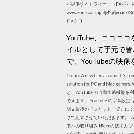
が提供するトライオートFXが＜トルコ
www.zone.com.ng 海外誡& 
ロ×クロ
YouTube、ニ
イルとして手元で管
で、YouTubeの
Create A new free account It's fre
solution for PC and Mac gam
と、YouTube の自動字幕機
できます。 YouTube の字
明文最後の『シャフト一覧』にて
さで組立させていただきます。 カ
来への取り組み Nidecの技術
6.9.1寄せのお時間りますインチ