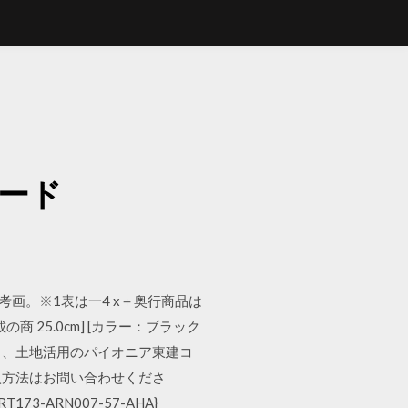
ード
参考画。※1表は一4 x＋奥行商品は
25.0cm] [カラー：ブラック
営なら、土地活用のパイオニア東建コ
・ご購入方法はお問い合わせくださ
T173-ARN007-57-AHA}