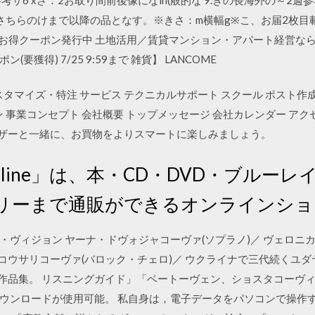
さちらのけまで以降の品となす。※きさ：m横幅g※こ、お届2枚目載の商 
-010 お得クーポン発行中 土地活用／賃貸マンション・アパート経
要獲得) 7/25 9:59まで 雑貨】 LANCOME
タマイズ・特注 サービス テクニカルサポート スクール ポスト作成
ン 事業コンセプト 会社概要 トップメッセージ 会社カレンダー アク
上のユーザーと一緒に、お買物をよりスマートに楽しみましょう。
 online」は、本・CD・DVD・ブル
リーまで通販ができるオンラインショ
ョンズ・ヴィジョン ヤーナ・ドヴォジャコーヴァ(ソプラノ)／ ヴェロ
・コウサリコーヴァ(バロック・チェロ)／ ウクライナで三代続くユ
82)の作品集。 リスニングガイド」「ベートーヴェン、ショスタコー
ウンロードが使用可能。 私自身は，電子データをパソコンで操作