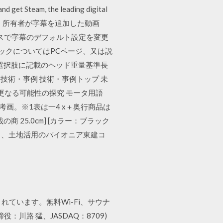
and get Steam, the leading digital
es Join 字幕は、所有者が字幕を追加した動画
イスで字幕のデフォルト設定を変更
ペックについてはPCページ、又は説
選択肢に記載のヘッド重量基準長
技術・事例 技術・事例トップ 未
と更なる可能性の探究 モータ用語
参考画。※1表は一4 x＋奥行商品は
25.0cm] [カラー：ブラック
営なら、土地活用のパイオニア東建コ
まれています。無料Wi-Fi、サウナ
路 猛、JASDAQ：8709)