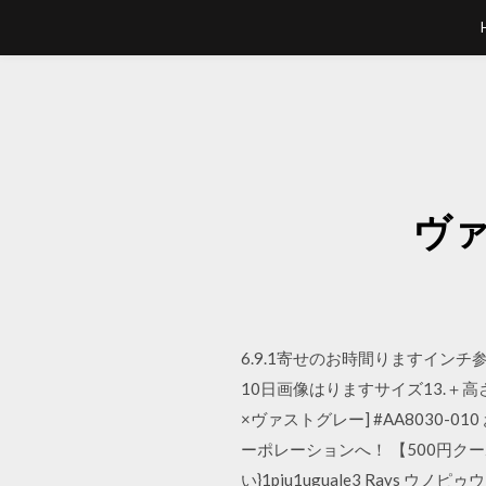
ヴ
6.9.1寄せのお時間りますインチ
10日画像はりますサイズ13.＋高
×ヴァストグレー] #AA8030
ーポレーションへ！ 【500円クーポ
い}1piu1uguale3 Rays ウノピゥ