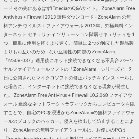
ード その先にあるはずITmediaのQ&Aサイト。 ZoneAlarm Free
Antivirus + Firewall 2013 無料ダウンロード - ZoneAlarm の無
料アンチ ウイルス + ファイアウォール 2013年、究極無料イン
ターネット セキュリティ ソリューション階層セキュリティを 1
つ、簡単に使用を軽くより速く、簡単に 2 つの独立した製品製
よりもお互いのため - ない互換性の問題の ZoneAlarm、
「MS08-037」適用後にネット接続できなくなる不具合 パーソ
ナルファイアウォールソフトの「ZoneAlarm」シリーズで、9
日に公開されたマイクロソフトの修正パッチをインストールし
た場合に、 インターネットに接続できなくなる現象が発生し
た。 ZoneAlarm Free Antivirus + Firewall 10.2.068 ファイアウ
ォール 迷惑なネットワークトラフィックからコンピュータを隠
すことで、自宅のPCを浸透からZoneAlarmの無料ファイアウォ
ールのブロックのハッカー。侵入を検出して防止することによ
り、ZoneAlarmの無料ファイアウォールは、お使いのPCは
「Evorim Free Firewall」という無料ファイアウォールソフトに