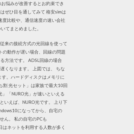
のお悩みが改善するとお約束でき
ぜひ目を通してみて 格安simは
速度比較や、通信速度の速い会社
ついてまとめました。
用可能です。従来の接続方式の光回線を使って
ットの動作が遅い場合、回線の問題
方法です。 ADSL回線の場合
くなります。 上図では、 ちな
用します。ハードディスクはメモリに
ち割 光セット」は家族で最大10回
k光」「NURO光」が速いといえる
回線といえば、NURO光です。 上り下
dows10になってから、自宅の
ません。 私の自宅のPCも
休日はネットを利用する人数が多く