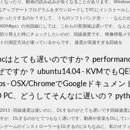
ったり、動画の読み込みが長くなることがあります。 Windows8までの
されるアップデートプログラムをダウンロードしてPCにインストールし 
かったりするのか？そして、 うちのソフトバンク光・・・なんだか
1,000Mbps）の光回線にしては、これらの実測値は遅いです。 な
切り替えた時にチェックしたいのが、回線速度です。 映像情報メデ
トの測定方法が違っているからです。 速度が高速すぎる回線を
syncはとても遅いのですか？ performance 
か？ ubuntu14.04 - KVMで
os - OSX/ChromeでGoogleドキ
- O PC、どうしてそんなに遅いの？ pyth
7 Apr 02, 2011 · 回線速度は速いのに、DLするのがとても遅いです
すが、DLするのがとてつもなく遅いです。動画や音楽をDLして
ゲームのインストローラーをDLするのに6 ちなみに、私のオフィ