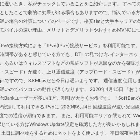
に遅いとき、私がチェックしていることをご紹介します。 すべて
としたことで劇的に効果が出る場合もありますので、悩んでいる方は
遅い場合の対策についてのページです。格安simと大手キャリアの
モバイルの速い理由、メリットとデメリットやおすすめMVNOに
v4 over IPv6接続方式による「IPv6(IPoE)接続サービス」を利
時間帯があると感じている方でも、DTI の見つけ方. インターネ
、あるいはウィルスソフトなどの常駐ソフトが原因なのかを確認する
・スピード）が速く、上り通信速度（アップロード・スピード）が遅
psですので、3.8Mbpsだと今日は遅いようです。 通信速度 使
いのでパソコンの動作が遅くなります。 2020年4月15日 「おう
tBankユーザーが多いほど、割引が大きくお得です。 「SoftBan
通信が安定して利用できるIPv6に 2020年6月4日 回線速度が速い光
速度での通信が期待できます。 また、利用可能エリアが限られて Win
ている方はWindows Update設定を確認した方が良いかもしれ
深夜、土日に調べ物をするためにネットをよく使います。 平日深夜や