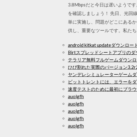
3.8Mbpsだと今日は遅いよう
を確認しましょう！ 先日、光回線
単に実施し、問題がどこにあるか
供し、重要なツールです。私たち
android kitkat updateダウンロー
Birtスプレッドシートアプリの
テラリア無料フルゲームダウンロ
ひび割れた実際のバージョン3.2
ヤンデレシミュレーターゲームダ
ビットトレントには、エラーをダ
速度テストのために最初にブラウ
auolgfh
auolgfh
auolgfh
auolgfh
auolgfh