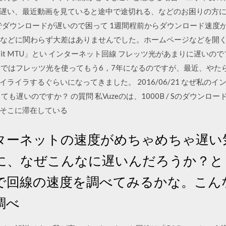
遅い、最近動画を見ていると途中で途切れる、などのお困りの方
ESETでダウンロードが遅いので困って 1週間程前からダウンロード速
帯などに関わらず大差はありませんでした。ホームページなどを開
it MTU」とい インターネット回線 フレッツ光があまりに遅いの
た 家ではフレッツ光を使ってもう6，7年になるのですが、最近、や
ライラするぐらいになってきました。 2016/06/21 なぜ私の
も遅いのですか？ の質問 私Vuzeのは、1000B / Sのダウン
そこに滞在している
ターネットの速度がめちゃめちゃ遅い
に、なぜこんなに遅いんだろうか？と
で回線の速度を調べてみるかな。こん
調べ