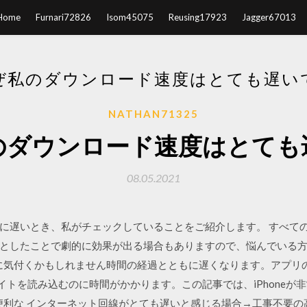
Home
Furnari72826
Isom45075
Reusing17923
Jagger67013
ぜ私のダウンロード速度はとても遅い
NATHAN71325
のダウンロード速度はとても
08.05.2021
に遅いとき、私がチェックしていることをご紹介します。 すべて
としたことで劇的に効果が出る場合もありますので、悩んでいる
ることに気付くかもしれません時間の経過とともに遅くなります。アプ
ebサイトを読み込むのに時間がかかります。この記事では、iPhone
ための便利な インターネット回線がとても遅いと感じる場合→工事不要