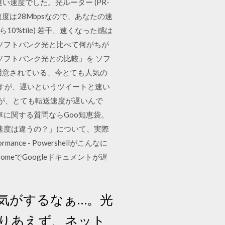
速度でした。光ルーター (PR-
速度は28Mbpsなので、あなたの速
0%tile) 若干、速くなった感は
ソフトバンク光と比べて何がちが
ソフトバンク光との比較』を ソフ
用意されている、今とても人気の
ますが、遅いというツイートと速い
すが、とても転送速度が遅いんで
6車に関する質問ならGoo知恵袋。
速度は違うの？」について、実際
ce - Powershellがこんなに
hromeでGoogleドキュメントが遅
気がするなぁ…。光
りあえず、ネット