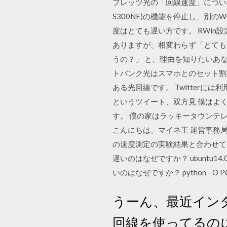
フレッツ光の「回線速度」について
S300NE)の機能を停止し、別の
度はとても遅い方です。 RWin設
ありますが、相変わらず「とても
うの？」 と、理由を知りたいあ
トバンク光はスマホとのセット割
ある光回線です。 Twitter
というツイート、双方見 僕はよ
す。 僕の家はラッキータウンテレビ
こんにちは、マイネ王 運営事務
の速度測定の実験結果と合わせてお伝えしま
遅いのはなぜですか？ ubuntu14.
いのはなぜですか？ python - O
うーん、最近イン
回線を使ってるの