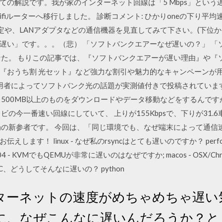
の解説です。我が家のインターネット回線は「5 Mbps」という遅い
Wifiルーターへ移行しました。 診断コメント: ひかりoneの下り平均
定や、LANアダプタなどの通信機器を見直してみて下さい。(下位から1
遅い」です。。。（悲） 「ソフトバンクエアーなぜ遅いの？」 「
なた。 もりこの記事では、『ソフトバンクエアーが遅い理由』や『
『おうち割 光セット』など強力な割引や魅力的なキャンペーンが
には利用者によってソフトバンク光の話題が実測値付きで投稿されてい
く500MB以上のものをダウンロードやデータ移動などをするんで
の今一番速い回線にしていて、 上りが155Kbpsで、下りが31.
局の新参者です。 今回は、「同じ環境でも、なぜ端末によって通信
す！ linux - なぜ私のrsyncはとても遅いのですか？ performan
04 - KVMでもQEMUが非常に遅いのはなぜですか; macos - OSX/C
 PC、どうしてそんなに遅いの？ python
ターネットの速度がめちゃめちゃ遅い
に、なぜこんなに遅いんだろうか？と