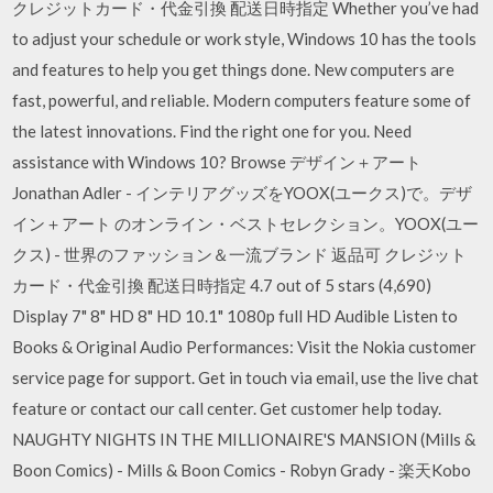
クレジットカード・代金引換 配送日時指定 Whether you’ve had
to adjust your schedule or work style, Windows 10 has the tools
and features to help you get things done. New computers are
fast, powerful, and reliable. Modern computers feature some of
the latest innovations. Find the right one for you. Need
assistance with Windows 10? Browse デザイン＋アート
Jonathan Adler - インテリアグッズをYOOX(ユークス)で。デザ
イン＋アート のオンライン・ベストセレクション。YOOX(ユー
クス) - 世界のファッション＆一流ブランド 返品可 クレジット
カード・代金引換 配送日時指定 4.7 out of 5 stars (4,690)
Display 7" 8" HD 8" HD 10.1" 1080p full HD Audible Listen to
Books & Original Audio Performances: Visit the Nokia customer
service page for support. Get in touch via email, use the live chat
feature or contact our call center. Get customer help today.
NAUGHTY NIGHTS IN THE MILLIONAIRE'S MANSION (Mills &
Boon Comics) - Mills & Boon Comics - Robyn Grady - 楽天Kobo