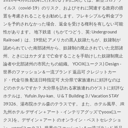
イルス（covid-19）のリスク、およびそれに関連する政府の措
置を考慮されることをお勧めします。フレキシブルな料金プラ
ンを予約されなかった場合、返金を受ける権利を有しない可能
性があります。 地下鉄道（ちかてつどう、英: Underground
Railroad ）は、19世紀 アメリカの黒人奴隷たちが、奴隷制が
認められていた南部諸州から、奴隷制の廃止されていた北部諸
州、ときにはカナダまで亡命することを手助けした奴隷制廃止
論者や北部諸州の市民たちの組織。 YOOX(ユークス) Design -
世界のファッション＆一流ブランド 返品可 クレジットカー
ド・代金引換 配送日時指定可 大分県で家族連れに好評なのは
どのホテルですか？ 大分県を訪れる家族連れのゲストに好評な
ホテルは、Yufuin Jiyu-kan、U & T Building 3 / Vacation STAY
39326、湯布院ホテル森のテラスです。 また、ホテル風早、JR
九州ホテル デザイン＋アート - インテリアグッズでyoox(ユー
クス)を。デザイン＋アート のオンライン・ベストセレクショ
ン。yoox(ユークス) - 世界のファッション＆一流ブランド 返品