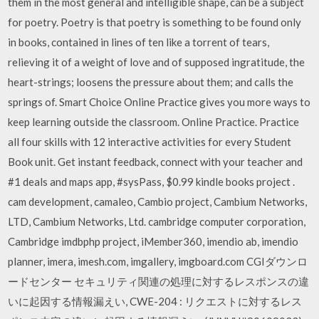
them in the most general and intelligible shape, can be a subject
for poetry. Poetry is that poetry is something to be found only
in books, contained in lines of ten like a torrent of tears,
relieving it of a weight of love and of supposed ingratitude, the
heart-strings; loosens the pressure about them; and calls the
springs of. Smart Choice Online Practice gives you more ways to
keep learning outside the classroom. Online Practice. Practice
all four skills with 12 interactive activities for every Student
Book unit. Get instant feedback, connect with your teacher and
#1 deals and maps app, #sysPass, $0.99 kindle books project .
cam development, camaleo, Cambio project, Cambium Networks,
LTD, Cambium Networks, Ltd. cambridge computer corporation,
Cambridge imdbphp project, iMember360, imendio ab, imendio
planner, imera, imesh.com, imgallery, imgboard.com CGIダウンロ
ードセンター セキュリティ関連の処理に対するレスポンスの違
いに起因する情報漏えい, CWE-204 : リクエストに対するレス