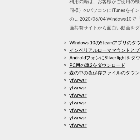
利用の際は、お客様がご使用の機種を
同様）のパソコンにiTunes
の … 2020/06/04 Windows1
画共有サイトから面白い動画をダ
Windows 10のSteamアプリ
インペリアルローママウントとブ
AndroidフォンにSilverligh
PC用の車2をダウンロード
森の中の夜保存ファイルのダウン
yfwrwsr
yfwrwsr
yfwrwsr
yfwrwsr
yfwrwsr
yfwrwsr
yfwrwsr