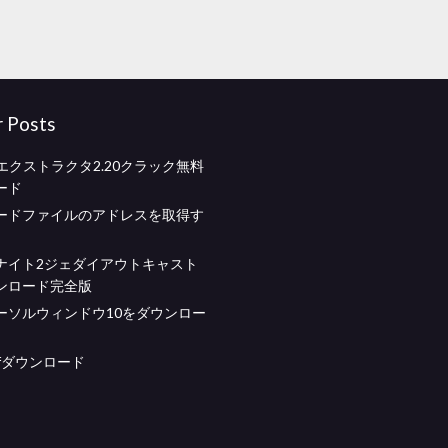
r Posts
エクストラクタ2.20クラック無料
ード
ードファイルのアドレスを取得す
ナイト2ジェダイアウトキャスト
ンロード完全版
ーソルウィンドウ10をダウンロー
fダウンロード