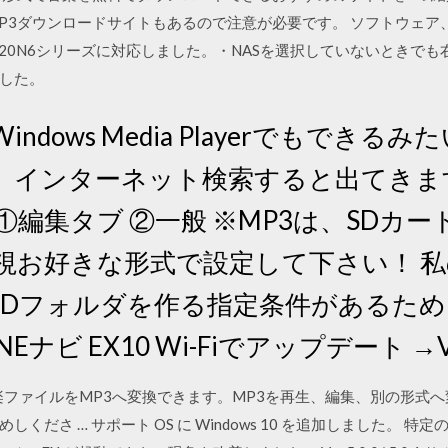
P3ダウンロードサイトもあるので注意が必要です。 ソフトウェア
020N6シリーズに対応しました。・NASを選択していないときで
した。
Windows Media Playerでもで
、インターネット検索すると出てきま
①編集タブ ②一般 ※MP3は、SDカ
重視お好きな形式で設定して下さい！ 
SDフォルダを作る指定条件があるため
Eナビ EX10 Wi-Fiでアップデート →V1
動画や音楽ファイルをMP3へ変換できます。MP3を再生、編集、別の形
くださ … サポート OS に Windows 10 を追加しました。 