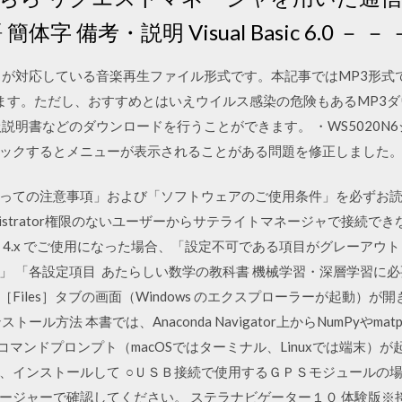
 備考・説明 Visual Basic 6.0 － － － Vi
スが対応している音楽再生ファイル形式です。本記事ではMP3形式
ます。ただし、おすすめとはいえウイルス感染の危険もあるMP3
説明書などのダウンロードを行うことができます。 ・WS5020N6
クするとメニューが表示されることがある問題を修正しました。 201
ての注意事項」および「ソフトウェアのご使用条件」を必ずお読みく
l で、Administrator権限のないユーザーからサテライトマネージャで
vigator 4.x でご使用になった場合、「設定不可である項目がグレーア
」 「各設定項目 あたらしい数学の教科書 機械学習・深層学習に必
ると、［Files］タブの画面（Windows のエクスプローラーが起動）が開きます
インストール方法 本書では、Anaconda Navigator上からNumPyやm
コマンドプロンプト（macOSではターミナル、Linuxでは端末）が
、インストールして ○ＵＳＢ接続で使用するＧＰＳモジュールの
ージャーで確認してください。 ステラナビゲーター１０ 体験版※