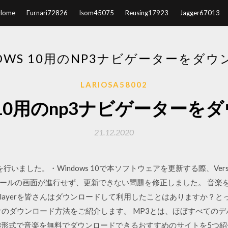
Home
Furnari72826
Isom45075
Reusing17923
Jagger67013
OWS 10用のNP3ナビゲーターをダ
LARIOSA58002
s 10用のnp3ナビゲーター
21.12.2020
改善を行いました。・Windows 10で本ソフトウェアを更新する際、Vers
ールの画面が進行せず、更新できない問題を修正しました。 音楽
dia Playerを皆さんはダウンロードして利用したことはありますか
a Playerのダウンロード方法をご紹介します。 MP3とは、ほぼすべ
3形式で音楽を無料でダウンロードできるおすすめのサイトを5つ