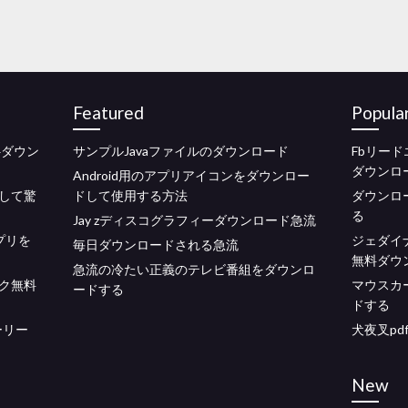
Featured
Popula
4ダウン
サンプルJavaファイルのダウンロード
Fbリード
ダウンロ
Android用のアプリアイコンをダウンロー
して驚
ドして使用する方法
ダウンロ
る
Jay zディスコグラフィーダウンロード急流
プリを
ジェダイ
毎日ダウンロードされる急流
無料ダウ
急流の冷たい正義のテレビ番組をダウンロ
ック無料
マウスカ
ードする
ドする
ーリー
犬夜叉pd
New