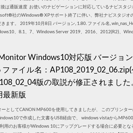
直後は通販速度 お使いのナビゲーションに対応しているナビスタ
osoft®社のWindows® XPサポート終了に伴い、弊社ナビスタジオ
019年10月8日 バージョン, 1.80. ファイル名, win_nas_HostEx
ows10、8.1、7、Windows Server 2019、2016、2012(R2)、Window
tion Monitor Windows10対応版 バージ
06 ファイル名：AP108_2019_02_06.zip
 AP108_02_04版の取説が修正されまし
00用最新版
ンターとしてCANON MP600を使用してきましたが、 このプリンター
ows10で作成した文書をUSB経由で、 windows vistaからM
用のお客様がWindows 10にアップグレードする場合に必要と