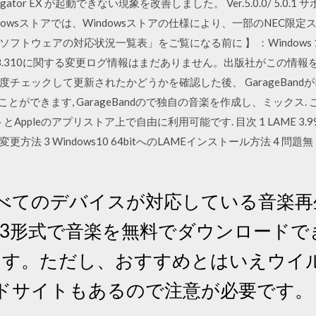
or EX が起動できない現象を改善しました。 Ver.5.0.0/ 5.0.1 サポー
Windowsストアでは、Windowsストアの仕様により、一部のNE
ウェアの対応状況一覧表」をご覧になる前に 】 ：Windows 10動作確
ョン5.1.8.310に関する変更ログ情報はまだありません。出版社がこの
ェックして更新されたかどうかを確認した後、 GarageBandがP
えることができます, GarageBandので独自の音楽を作成し、ミック
Appleのアプリストア上で自由に利用可能です. 目次 1 LAME 3.
fの変更方法 3 Windows10 64bitへのLAMEインストール方法 4
すべてのデバイスが対応している音楽
P3形式で音楽を無料でダウンロードで
ます。ただし、おすすめとはいえウイ
ードサイトもあるので注意が必要です。