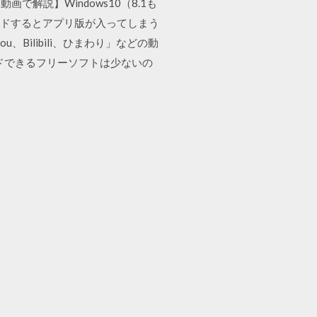
で解説】Windows10（8.1も
ードするとアプリ版が入ってしまう
udou、Bilibili、ひまわり」などの動
ードできるフリーソフトは少ないの