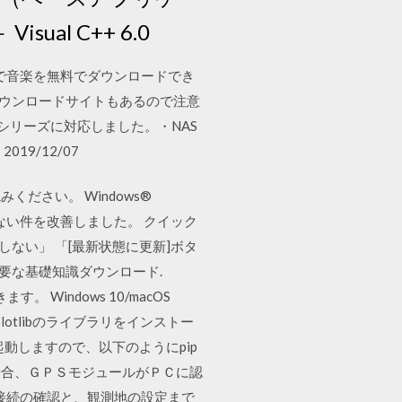
sual C++ 6.0
で音楽を無料でダウンロードでき
ダウンロードサイトもあるので注意
シリーズに対応しました。・NAS
9/12/07
ださい。 Windows®
接続できない件を改善しました。 クイック
ウトしない」 「[最新状態に更新]ボタ
要な基礎知識ダウンロード.
。 Windows 10/macOS
atplotlibのライブラリをインストー
起動しますので、以下のようにpip
場合、ＧＰＳモジュールがＰＣに認
接続の確認と、観測地の設定まで