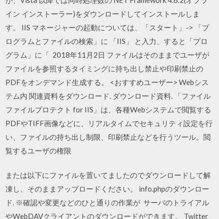
イン インストーラー)をダウンロードしてインストールしま
す。 IIS マネージャーの起動については、「スタート」-> 「プ
ログラムとファイルの検索」に 「IIS」 と入力、すると「プロ
グラム」に「 2018年11月2日 ファイルはそのままでユーザが
ファイルを参照するタイミングに持ち出し禁止や印刷禁止の
PDFをオンデマンド生成する。 <おすすめユーザー> Webシス
テム内 関連資料をダウンロード. ダウンロード資料. 「ファイル
ファイルプロテクト for IIS」は、各種Webシステムで閲覧する
PDFやTIFF画像などに、リアルタイムでセキュリティ設定を行
い、ファイルの持ち出し制限、印刷禁止などを行うツール。閲
覧するユーザの権限
または以下にファイルを置いてましたのでダウンロードして解
凍し、そのままアップロードください。 info.phpのダウンロー
ド.
※確認や変更などのひと通りの作業が サーバのトライアル
やWebDAVクライアントのダウンロードができます。 Twitter