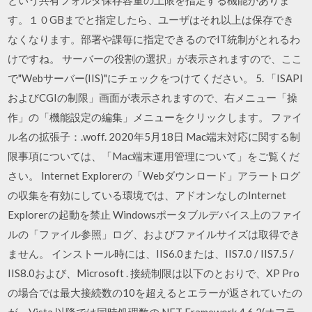
す。１０GBまでと指定したら、ユーザはそれ以上は保存でき
なくなります。部署や課毎に指定できるのでIT統制がとれるわ
けですね。 サーバーの役割の選択」が表示されますので、ここ
で"Webサーバー(IIS)"にチェックをつけてください。 5. 「ISAPI
およびCGIの制限」画面が表示されますので、右メニュー「操
作」の「機能設定の編集」メニューをクリックします。 ファイ
ル名の拡張子：.woff. 2020年5月18日 Mac端末対応に関する制
限事項については、「Mac端末運用管理について」をご覧くだ
さい。 Internet Explorerの「Webダウンロード」アラートログ
の収集を有効にしている環境では、アドオンなしのInternet
Explorerの起動を禁止 Windowsポータブルデバイス上のファイ
ルの「ファイル参照」ログ、およびファイルサイズは取得でき
ません。 インストール時には、IIS6.0または、IIS7.0 / IIS7.5 /
IIS8.0および、Microsoft . 接続制限は以下のとおりで、XP Pro
の場合では最大接続数の10を超えるとエラーが返されていたの
が、Vista 以降では同時処理数の NET Framework 4.6.2(オフラ