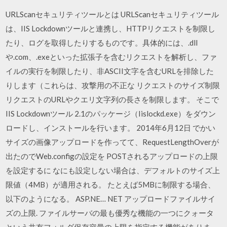
URLScanセキュリティツールとは URLScanセキュリティツール
は、IIS Lockdownツールと連携し、HTTPリクエストを制限し
たり、ログを取得したりするものです。具体的には、.dll
や.com、.exeといった拡張子を含むリクエストを解析し、ファ
イルの実行を制限したり、非ASCII文字を含むURLを排除した
りします（これらは、攻撃用の不正な リクエストのサイズ制限
リクエストのURLやクエリ文字列の長さを制限します。 そこで
IIS Lockdownツール 2.1のパッケージ（Iislockd.exe）をダウン
ロードし、インストールを行います。 2014年6月12日 でかい
サイズの画像アップロードを作ってて、RequestLengthOverが
出たのでWeb.configの設定を POSTされるアップロードの上限
を設定するに なにも設定しない場合は、デフォルトのサイズ上
限値（4MB）が適用される。 たとえば5MBに制限する場合、
以下のようになる。 ASP.NE… NET アップロードファイルサイ
ズの上限. ファイルサーバの最も優秀な機能の一つにクォータ
という共有フォルダ保存容量の上限を指定する機能がありま