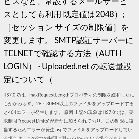
ビスなど、常設するメールサービ
スとしても利用 既定値は2048）;
［セッション サイズの制限値］を
変更します。 SMTP認証サーバーに
TELNETで確認する方法（AUTH
LOGIN） · Uploaded.net の転送量設
定について（
IIS7.0では、maxRequestLengthプロパティの制限を緩和したに
もかかわらず、28～30MB以上のファイルをアップロードする
と404エラーが発生します。 原因 上記の現象は IIS7.0では、要
求制限 "requestLimits"が新たに加えられており、この制限に該
当するためエラーが発生 aspでファイルをアップロードしてい
る場合は、この2つの制限に引っかかっている場合がありま