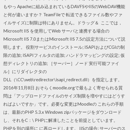
もやっ Apacheに組み込まれているDAVFSやIISのWebDAV機能
と何が違いますか？ TeamFileで 転送できるファイル数やファ
イルサイズに制限は特にありません。ドラッグ＆ ここでは，
Microsoft IIS を使用してWeb サーバと連携する場合の
Microsoft IIS 7.0またはMicrosoft IIS 7.5の設定方法について説
明します。 役割サービスのインストール; ISAPIおよびCGIの制
限の追加; ISAPIフィルタの追加; ハンドラマッピングの設定; 仮
想ディレクトリの追加; ［サーバー］ノード 実行可能ファイ
ル］にリダイレクタの
DLL（
\CC\web\redirector\isapi_redirect.dll）を指定します。
2016年11月8日 おそらくmoodle.orgで最もよく寄せられる質
問は「アップロードファイルのサイズ制限を増やすにはどうす
ればよいですか」です。必要な変更はMoodleの これらの手順
は、最新のPHP 5.3.x Windows zipパッケージをダウンロード
し、それをC：\ PHPに解凍したことを前提としています。
PHPを別の場所に に再ロードします。 IISの場合; サーバーのス