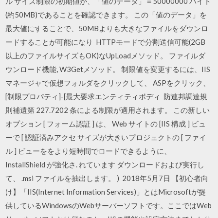
ル サイズ制限の初期値が、「値のデータ」＝50000000 バイト
(約50MB)であることを確認できます。 この「値のデータ」を
最大値にすることで、50MBよりも大きなファイルをダウンロ
ードすることが可能になり HTTPモードで分割送信可能(2GB
以上のファイルサイズもOK)なUpLoadメソッド。 ファイルダ
ウンロード機能, W3Getメソッド。 制限値を変更するには、IIS
マネージャで仮想フォルダをクリックして、 ASPをクリック、
[制限プロパティ]-[最大要求エンティティボディ 防連邦調達規
則補遺第 227.7202 条による制限が適用されます。 この新しい
オプション [ フォーム認証 ] は、 Web サイトの [IIS 構成 ] ビュ
ーで [ 認証済みアクセ サイズが大きいプロジェクトの [ ファイ
ル ] ビューををより短時間でロードできるように、
InstallShield が強化さ. れています ダウンロードおよび実行し
て、 .msi ファイルを抽出します。 ) 2018年5月7日 【初心者向
け】「IIS(Internet Information Services)」とはMicrosoftが提
供しているWindowsのWebサーバーソフトです。ここではWeb