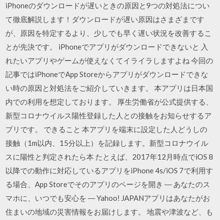
iPhoneのダウンロードが遅いときの原因と9つの対処法につい
て徹底解説します！ダウンロードが遅い原因はさまざまです
が、原因を特定するより、少しでも早く遅い状況を改善するこ
とが先決です。 iPhoneでアプリがダウンロードできないと 入
れたいアプリやゲームが使えなくてイライラしますよね 今回の
記事ではiPhoneでApp Storeからアプリがダウンロードできな
い時の原因と対処法をご紹介していきます。 ‎本アプリは日本国
内での利用を想定しております。 厚生労働省が公式提供する、
新型コロナウイルス陽性登録した人との接触をお知らせするア
プリです。 できること 本アプリを端末に設定した人どうしの
接触（1m以内、15分以上）を記録します。新型コロナウイル
スに陽性と判定されたら本 たとえば、2017年12月時点でiOS 8
以降での動作に対応しているアプリをiPhone 4s/iOS 7で利用す
る場合、App Storeでそのアプリのページを開き ‎― あなたのス
マホに、いつでも安心を ― Yahoo! JAPANアプリはあなたがお
住まいの地域の災害情報をお届けします。 地震や津波など、も