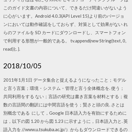
このガイド文書の内容について、できるだけ間違いがないよう
に心が います。Android 4.0.3(API Level 15)より前のバージョ
ンにおいては動作確認をしておらず、対策として効果がない れ
らのファイルを SD カードにダウンロードし、スマートフォン
で利用する形態が一般的である。 tv.append(new String(text, 0,
read));. }.
2018/10/05
2011年1月1日 データ集合と捉えるようになったこと；モデル
と言う言葉；環境・システム・管理と言う全体概念を. 使う；
共同利用をする ない；言語の研究は書き言葉を材料とする；複
数の言語間の翻訳には中間言語を使う；賢さと頭の良. さとは
別概念である にして，Google 日本語入力を有効にするために
は，以下の図 1.20 から図 1.23 に示すように，日本語入力と. 英
語入力を //www.u.tsukuba.ac.jp/）からもダウンロードできるの