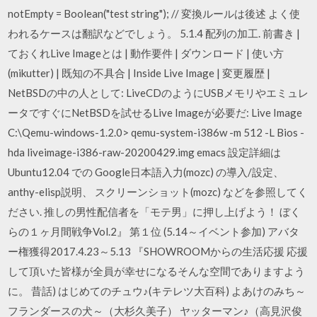
notEmpty = Boolean("test string"); // 変換ルールは後述 よく使
われるケースは翻訳などでしょう。 5.1.4 配列の加工. 前書き |
ておくれLive Imageとは | 動作要件 | ダウンロード | 使い方
(mikutter) | 既知の不具合 | Inside Live Image | 変更履歴 |
NetBSDの中の人として: LiveCDのようにUSBメモリやエミュレ
ータですぐにNetBSDを試せるLive Imageが必要だ: Live Image
C:\Qemu-windows-1.2.0> qemu-system-i386w -m 512 -L Bios -
hda liveimage-i386-raw-20200429.img emacs 設定詳細は
Ubuntu12.04 での Google日本語入力(mozc) の導入/設定、
anthy-elisp説明、 スクリーンショット(mozc) などを参照してく
ださい. 推しの男性配信者を「モテ男」に押し上げよう！ ぼく
らの１ヶ月間戦争Vol.2』 第１位 (5.14～イベント参加) アバタ
ー権獲得2017.4.23～5.13 『SHOWROOMからの生活応援 応援
して頂いた皆様が全員が幸せになるそんな空間でありますよう
に。 昔話) はじめてのチュウ♪(キテレツ大百科) よあけのみち～
フランダースの犬～（大杉久美子） ヤッターマン♪（高見沢俊