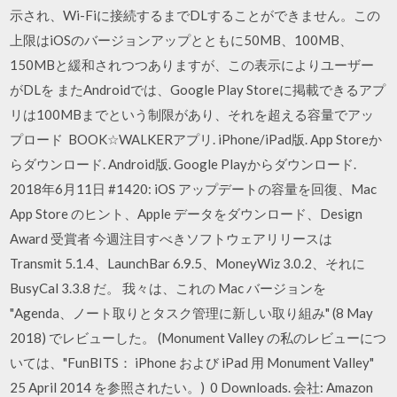
示され、Wi-Fiに接続するまでDLすることができません。この
上限はiOSのバージョンアップとともに50MB、100MB、
150MBと緩和されつつありますが、この表示によりユーザー
がDLを またAndroidでは、Google Play Storeに掲載できるアプ
リは100MBまでという制限があり、それを超える容量でアッ
プロード BOOK☆WALKERアプリ. iPhone/iPad版. App Storeか
らダウンロード. Android版. Google Playからダウンロード.
2018年6月11日 #1420: iOS アップデートの容量を回復、Mac
App Store のヒント、Apple データをダウンロード、Design
Award 受賞者 今週注目すべきソフトウェアリリースは
Transmit 5.1.4、LaunchBar 6.9.5、MoneyWiz 3.0.2、それに
BusyCal 3.3.8 だ。 我々は、これの Mac バージョンを
"Agenda、ノート取りとタスク管理に新しい取り組み" (8 May
2018) でレビューした。 (Monument Valley の私のレビューにつ
いては、"FunBITS： iPhone および iPad 用 Monument Valley"
25 April 2014 を参照されたい。) 0 Downloads. 会社: Amazon