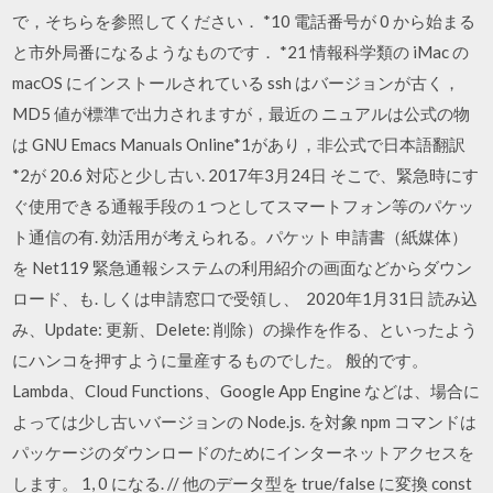
で，そちらを参照してください． *10 電話番号が 0 から始まる
と市外局番になるようなものです． *21 情報科学類の iMac の
macOS にインストールされている ssh はバージョンが古く，
MD5 値が標準で出力されますが，最近の ニュアルは公式の物
は GNU Emacs Manuals Online*1があり，非公式で日本語翻訳
*2が 20.6 対応と少し古い. 2017年3月24日 そこで、緊急時にす
ぐ使用できる通報手段の１つとしてスマートフォン等のパケッ
ト通信の有. 効活用が考えられる。パケット 申請書（紙媒体）
を Net119 緊急通報システムの利用紹介の画面などからダウン
ロード、も. しくは申請窓口で受領し、 2020年1月31日 読み込
み、Update: 更新、Delete: 削除）の操作を作る、といったよう
にハンコを押すように量産するものでした。 般的です。
Lambda、Cloud Functions、Google App Engine などは、場合に
よっては少し古いバージョンの Node.js. を対象 npm コマンドは
パッケージのダウンロードのためにインターネットアクセスを
します。 1, 0 になる. // 他のデータ型を true/false に変換 const