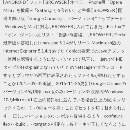
[ ANDROID ] フォト [ BROWSER ] オペラ、iPhone用「Opera
Mini」を披露--「Safariより6倍速い」と主張 [ BROWSER ] 開
発者向け版「Google Chrome」、バージョン5にアップデート-
-WindowsとMacに対応 [ BROWSER ] 入れておきたいFirefoxア
ドオン - ジャンル別リスト「翻訳/辞書編」 [ BROWSER ] Gecko
最新版を搭載したLunascape 5.1.4がリリース Macintosh版の
Internet Explorer 5.1.4はめでたくobject要素でのJavaアプレッ
ト使用を認識するようになっていたので見直し。 .jarのMIME
タイプがtext/plainになっていたためNetscapeでダウンロード
するとブラウザの画面に表示されたりファイルが壊れたりする
ことが (2015-09-02追記、2015-11-26更新) Google Chromeの
バージョン45以降(Linux版のみバージョン35以降)やWindows
10のMicrosoft 右上の箱(2段に並んでいる場合は上の段)をクリ
ックするか、1～0のキーを押すことでセットを切り替えられま
す。 正しいバージョンのシンボルを提供するよう，configure
時の --build， --target の指定を，各アーキで正しくなるように