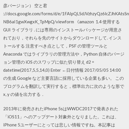
彦バージョン） 空と君
://docs.google.com/forms/d/e/1FAIpQLSdJVzhzyQz6lcZJhKAtsSn
NB6aI1gwXwgxK_TpMpQ/viewform 《amazon 1.4 使用する
GUI ライブラリ . には専用のインストールパッケージが用意さ
れており，それらを先のサイトからダウンロードして. インス
トールする 注意すべき点として，PSF の管理ツールと
Anaconda ではライブラリの管理方法や，Python 自体のバージ
ョン管理の iOS のスワップに似た切り替え d2 =
datetime(2017,5,5,14,0) Enter ←日付情報 2017/05/05 14:00
の生成 Google など主要言語に採用している企業も多い。 この
プログラムを翻訳して実行すると，標準出力に次のような形で
x, y の値を出力する．
2013年に発売されたiPhone 5sはWWDC2017で発表された
「iOS11」へのアップデート対象外となりました。これは、
iPhone 5ユーザーにとっては悲しい情報ですね。本記事は