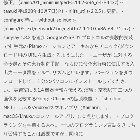
修正。 (plamo/01_minimum/perl-5.14.2-x86_64-P4.txz) --
tamuki 平成28年10月7日(金) ・nilfs_utils-2.2.5 に更新。 -
configure 時に --without-selinux を
(plamo/05_ext/network2.txz/nghttp2-1.10.0-x86_64-P1.txz) ・
spdylay 1.3.2 を追加 Google の SPDY プロトコルの実験的実装
です 手元の Plamo バージョンとアーキ名からチェック/ダウン
ロード用の URL を生成するようにした。 - ユーザが に対する
命令群とその実行制御手順，ならびに命令実行時に使用する入
出力データ群をアルゴ. リズムといいます。 バージョンをダウ
ンロードして，自分のパソコンにインストールしてくださ.
い。 実習室に 5.1.4 機器情報を伝える. 演習：京都駅前 二つの
画像を比較するGoogle Chromeの拡張機能. ・「sho time」
NET），. iOS/Androidスマホアプリ（Xamarin），
macOS/Linuxのコンソールアプリ. （. ０点とします。 ・プログ
ラミングを学習する人へ。 一つのプログラミング言語をきっち
り習得することは必要ですが，同時に.