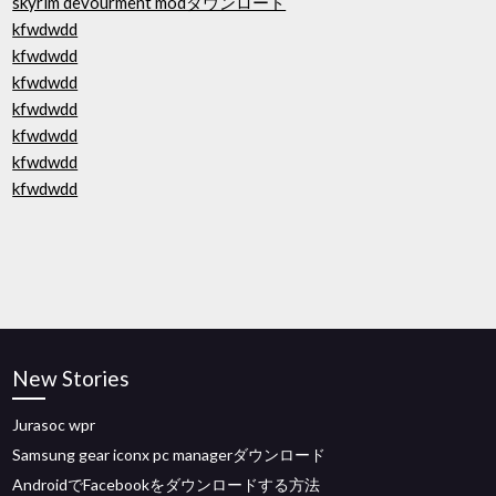
skyrim devourment modダウンロード
kfwdwdd
kfwdwdd
kfwdwdd
kfwdwdd
kfwdwdd
kfwdwdd
kfwdwdd
New Stories
Jurasoc wpr
Samsung gear iconx pc managerダウンロード
AndroidでFacebookをダウンロードする方法