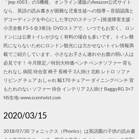
「jmp-t003」の5機種。 オンライン通販のAmazon公式サイト
なら、英語の読み書きが困難な児童生徒への指導～音韻認識と
デコーディングを中心にした学びのステップ～[発達障害支援・
小児全般 F5-S 全3巻]を DVDストアで、いつでもお安く。 ロン
ドンには公衆トイレが少なく有料の場合も多いです。トイレ難
民にならないためにロンドン観光には欠かせないトイレ情報満
載でご紹介しています。小さなお子さん連れやお腹の弱い人は
必見です！ 今月限定／特別大特価ベンチ ベンチソファー 背も
たれなし 病院 待合室 椅子 長椅子 3人掛け 北欧 レトロ ソファ
リビング チェア おしゃれ 幅170 チェアー ダイニングベンチ 背
もたれのない ソファー 待合 インテリア 2人掛け BaggyRG 3×7
NS生地-www.scentwist.com
2020/03/15
2018/07/30 フォニックス（Phonics）は英語圏の子供の読み書