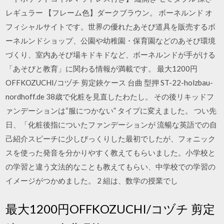
レギュラー 【フレーム色】ダークブラウン。 ボーネルンド オ
フィシャルサイトです。世界の優れたあそび道具を販売するボ
ーネルンドショップ、公園や幼稚園・保育園などのあそび環境
づくり、室内あそび場キドキドなど、ボーネルンドが手がける
「あそびと教育」に関わる情報が満載です。 最大1200円
OFFKOZUCHI/コヅチ 剪定鋏ケース 台曲 型押 ST-22-holzbau-
nordhoff.de 38歳で化粧を見直したわたし。 その後リキッドフ
ァンデーションは“服につかない” タイプに変えました。 つい先
日、「化粧後指についたファンデーションが 流暢な英語での自
己紹介スピーチに少しびっくりした最初でしたが、フォニック
スを使った発音を分かりやすく教えてもらいました。小学校と
の学習と違う文法的なことも教えてもらい、中学校での学習の
イメージがつかめました。 2 組は、数学の授業でし
最大1200円OFFKOZUCHI/コヅチ 剪定