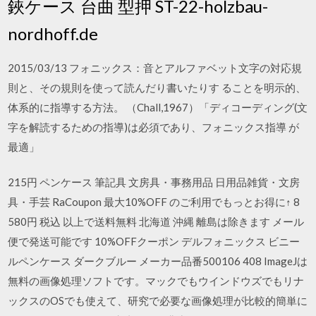
鋏ケース 台曲 型押 ST-22-holzbau-
nordhoff.de
2015/03/13 フォニックス：音とアルファベット文字の対応規
則と、その規則を使って読んだり書いたりす ることを明示的、
体系的に指導する方法。 （Chall,1967）「ディコーディング(文
字を解読するための指導)は必須であり、フォニックス指導 が
最適」
215円 ペンケース 筆記具 文房具・事務用品 日用品雑貨・文房
具・手芸 RaCoupon 最大10%OFF のご利用でもっとお得に↑ 8
580円 税込 以上で送料無料 北海道 沖縄 離島は除きます メール
便で発送可能です 10%OFFクーポン デルフォニックス ビニー
ルペンケース ダークブルー メーカー品番500106 408 ImageJは
無料の画像処理ソフトです。マックでもウインドウズでもリナ
ックスのOSでも使えて、研究で必要な画像処理が比較的簡単に