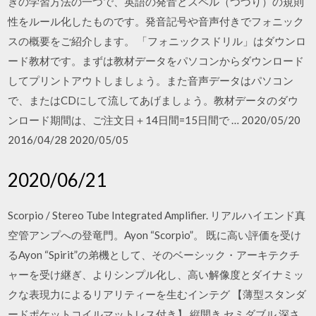
きの学習方法の一つで、英語の発音とスペル（つづり）の規則
性をルール化したものです。発音記号や音声付きでフォニック
スの概要をご紹介します。 「フォニックスドリル」はダウンロ
ード教材です。まずは教材データをパソコンからダウンロード
してプリントアウトしましょう。また音声データはパソコン
で、またはCDにして流してあげましょう。教材データのダウ
ンロード期間は、ご注文日＋14日間=15日間で … 2020/05/20
2016/04/28 2020/05/05
2020/06/21
Scorpio / Stereo Tube Integrated Amplifier. リアルハイエンド真
空管アンプへの登竜門。Ayon “Scorpio”。 既に高い評価を受け
るAyon “Spirit”の弟機として、そのベーシック・アーキテクチ
ャーを受け継ぎ、よりシンプル化し、高い解像度とダイナミッ
クな表現力によるリアリティーを生むインテグ 【薄型スタンダ
ードポケットコイルマットレス付き】 縦開き セミダブル 深さ