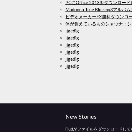
PCにOffice 2013をダウン
Madonna True Blue mp3ア
ビデオメーカーFX無料ダウンロ
体が覚えているものシャウナ・シ
jjgedig
jjgedig
jjgedig
jjgedig
jjgedig
jjgedig
New Stories
Fludがファイルをダウンロードし