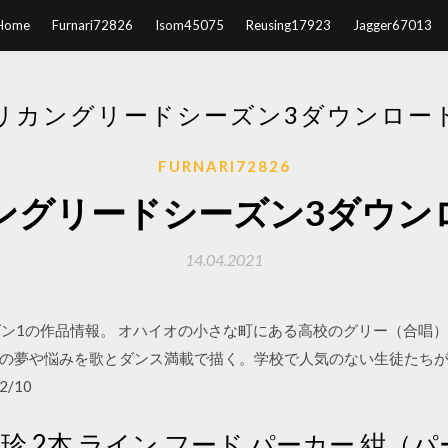
Home
Furnari72826
Isom45075
Reusing17923
Jagger67013
リカングリードシーズン3ダウンロー
FURNARI72826
ングリードシーズン3ダウン
14.04.2021
ーズン1の作品情報。 オハイオの小さな町にある高校のグリー（合
の夢や悩みを歌とダンス満載で描く。学校で人気のない生徒たち
2/10
 別珍 2本 ライン フード パーカー 紺