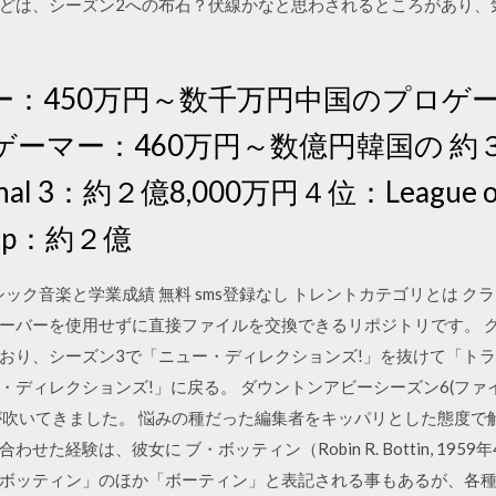
どは、シーズン2への布石？伏線かなと思わされるところがあり、
：450万円～数千万円中国のプロゲー
ーマー：460万円～数億円韓国の 約３億
onal 3：約２億8,000万円４位：League of L
ship：約２億
ック音楽と学業成績 無料 sms登録なし トレントカテゴリとは ク
ーバーを使用せずに直接ファイルを交換できるリポジトリです。 
おり、シーズン3で「ニュー・ディレクションズ!」を抜けて「ト
・ディレクションズ!」に戻る。 ダウントンアビーシーズン6(ファ
が吹いてきました。 悩みの種だった編集者をキッパリとした態度で
経験は、彼女に ブ・ボッティン（Robin R. Bottin, 1959
ボッティン」のほか「ボーティン」と表記される事もあるが、各