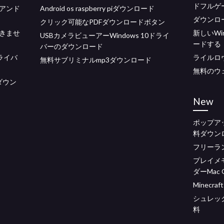
ドフルゲ
アンド
Android os raspberry piダウンロード
ダウンロ
クリック可能なPDFダウンロードボタン
きませ
新しいWi
USBカメラビューアーWindows 10ドライ
ードする
バーのダウンロード
ドライバ
ライルロ
無料サブリミナルmp3ダウンロード
無料のウ
をダウン
New
ポップア
料ダウン
フリーラ
プレイメ
ダーMac O
Minecra
シュレッ
料