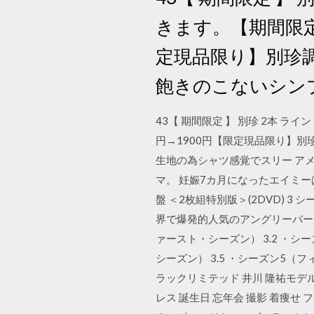
きます。【期間限定7
定現品限り】別珍
飽きのこないシン
43【 期間限定 】 別珍 2本 ラ
円→1900円【限定現品限り】
生地の為シャツ感覚でスリー ア
マ。 妊娠7カ月になったエイミー
盤 ＜2枚組特別版＞(2DVD) 3 シー
界で爆発的人気のアングリーバードが
ァースト・シーズン） 3.2 ・シ
シーズン） 3.5 ・シーズン5（フィフス
ラックリミテッド 井川 隆祐モデル
レス 誕生日 忘年会 撮影 着痩せ ファス