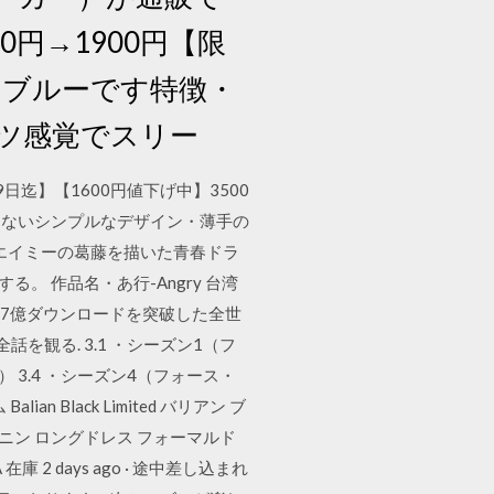
0円→1900円【限
ーブルーです特徴・
ツ感覚でスリー
9日迄】【1600円値下げ中】3500
こないシンプルなデザイン・薄手の
生エイミーの葛藤を描いた青春ドラ
 作品名・あ行-Angry 台湾
oons,17億ダウンロードを突破した全世
を観る. 3.1 ・シーズン1（フ
 3.4 ・シーズン4（フォース・
n Black Limited バリアン ブ
ミニン ロングドレス フォーマルド
庫 2 days ago · 途中差し込まれ