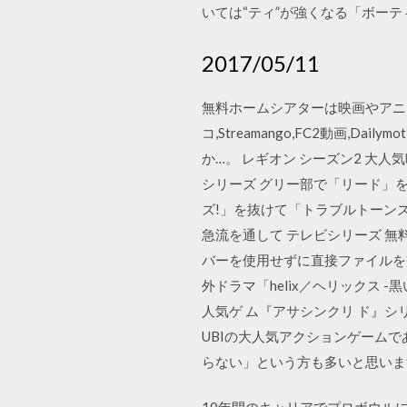
いては“ティ”が強くなる「ボー
2017/05/11
無料ホームシアターは映画やアニメや
コ,Streamango,FC2動画,
か…。 レギオン シーズン2 大人気
シリーズ グリー部で「リード」
ズ!」を抜けて「トラブルトーン
急流を通して テレビシリーズ 無
バーを使用せずに直接ファイルを
外ドラマ「helix／ヘリックス -
人気ゲ ム『アサシンクリ ド』シ
UBIの大人気アクションゲーム
らない」という方も多いと思いま