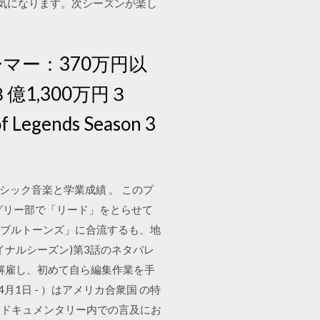
気になります。次シーズンが楽し
マー：370万円以
1,300万円３
egends Season 3
ラシック音楽と学業成績 。 このプ
グリー部で「リード」をとらせて
ラブルトーンズ」に合流するも、地
イナルシーズン)第3話のネタバレ
解雇し、初めて自ら編集作業を手
年4月1日 - ）はアメリカ合衆国 の特
種ドキュメンタリー内での言及にお