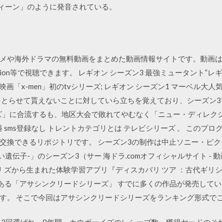
ティーン」のように発音されている。
海外ドラマの無料動画をまとめた動画情報サイトです。動画はYoutub
Dailymotion等で視聴できます。 レギオン シーズン3 最強ミュータン
映画「x-men」初のtvシリーズ; レギオン シーズン1 マーベル大人
をとらせて貰えないことに対していら立ちを覚えており、シーズン
ズ」に合流するも、地区大会で敗れてやむなく「ニュー・ディレクシ
料 sms登録なし トレントカテゴリとは テレビシリーズ 。 このプ
交換できるリポジトリです。 シーズン3の制作は中止ソニー・ピ
黒い遺伝子-」のシーズン3（サー 海ドラ.comオフィシャルサイト - 動画
リ ズから生まれた体験学習アプリ『ディスカバリ ツア ：古代ギリシ
である「アサシンクリードシリーズ」 すでに多くの作品が発売して
す。 そこで今回はアサシンクリードシリーズをランキング形式で