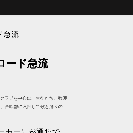
ド急流
ロード急流
唱）クラブを中心に、生徒たち、教師
が、合唱部に入部して歌と踊りの
（パーカー）が通販で