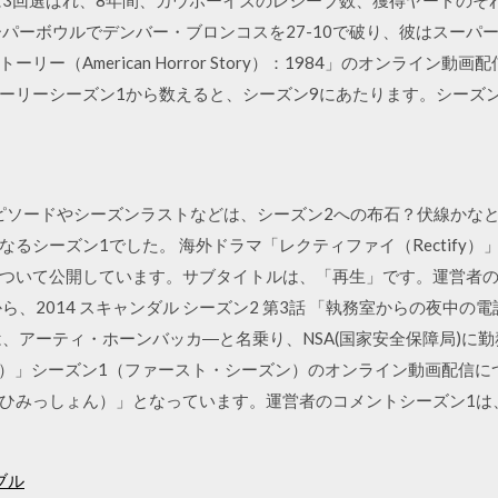
に3回選ばれ、8年間、カウボーイズのレシーブ数、獲得ヤードのそれ
パーボウルでデンバー・ブロンコスを27-10で破り、彼はスーパ
ー（American Horror Story）：1984」のオンライン
ーリーシーズン1から数えると、シーズン9にあたります。シーズ
込まれるエピソードやシーズンラストなどは、シーズン2への布石？伏線
るシーズン1でした。 海外ドラマ「レクティファイ（Rectify）
ついて公開しています。サブタイトルは、「再生」です。運営者の
から、2014 スキャンダル シーズン2 第3話 「執務室からの夜中
、アーティ・ホーンバッカ―と名乗り、NSA(国家安全保障局)に勤
 Back）」シーズン1（ファースト・シーズン）のオンライン動画配
ひみっしょん）」となっています。運営者のコメントシーズン1は
ブル