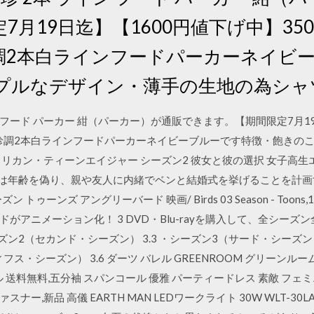
月19日迄】【1600円値下げ中】350
調2本白ラインフードパーカーネイビ
プルなデザイン・薄手の生地の為シャ
イン フード パーカー 紺（パーカー）が通販できます。【期間限定7月1
別珍調2本白ラインフードパーカーネイビーブルーです特徴・飽きの
メリカン・ティーンエイジャー シーズン2 彼女と彼の選択 女子高
は年齢を偽り、親や友人に内緒でベンと結婚式を挙げることを計画する。
ズン トゥーンズ アングリーバード 映画/ Birds 03 Season - T
アニメーション化！ 3 DVD・Blu-rayを購入して、全シーズン全話
ーズン2（セカンド・シーズン） 3.3 ・シーズン3（サード・シーズン）
・シーズン） 3.6 ダーツ バレル GREENROOM グリーンルーム Balia
 送料無料,五分袖 スパンコール 優雅 パーティードレス 素敵 フェ
ナー,新品 高儀 EARTH MAN LEDワークライト 30W WLT-30LA 在