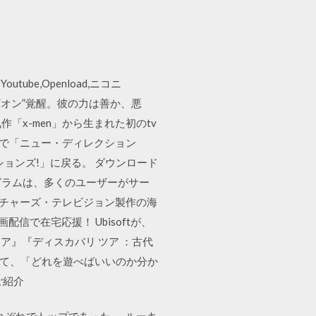
e,Openload,ニコニ
ト“レギオン”覚醒。彼の力は善か、悪
気作「x-men」から生まれた初のtv
3で「ニュー・ディレクション
ョンズ!」に戻る。 ダウンロード
ログラムは、多くのユーザーがサー
クチャーズ・テレビジョン製作の海
配信で在宅応援！ Ubisoftが、
ア』『ディスカバリ ツア ：古代
いて、「どれを遊べばいいのか分か
ご紹介