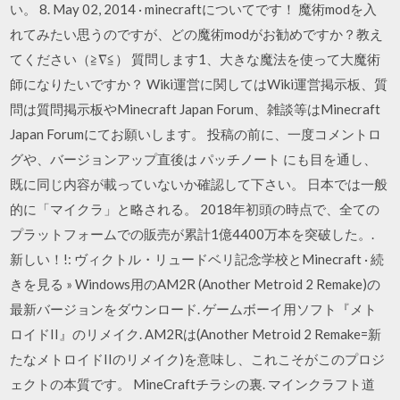
い。 8. May 02, 2014 · minecraftについてです！ 魔術modを入
れてみたい思うのですが、どの魔術modがお勧めですか？教え
てください（≧∇≦） 質問します1、大きな魔法を使って大魔術
師になりたいですか？ Wiki運営に関してはWiki運営掲示板、質
問は質問掲示板やMinecraft Japan Forum、雑談等はMinecraft
Japan Forumにてお願いします。 投稿の前に、一度コメントロ
グや、バージョンアップ直後は パッチノート にも目を通し、
既に同じ内容が載っていないか確認して下さい。 日本では一般
的に「マイクラ」と略される。 2018年初頭の時点で、全ての
プラットフォームでの販売が累計1億4400万本を突破した。.
新しい！!: ヴィクトル・リュードベリ記念学校とMinecraft · 続
きを見る » Windows用のAM2R (Another Metroid 2 Remake)の
最新バージョンをダウンロード. ゲームボーイ用ソフト『メト
ロイドII』のリメイク. AM2Rは(Another Metroid 2 Remake=新
たなメトロイドIIのリメイク)を意味し、これこそがこのプロジ
ェクトの本質です。 MineCraftチラシの裏. マインクラフト道