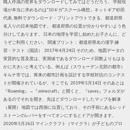
職人作成の世界をダウンロードしてみてはどうだろう。 学校現
場が本当に求めるのは“10ギガ”スクール構想」ネットギア杉田
代表. 無料でダウンロード・プリントアウトできる、都道府県
名入りの日本地図です。 都道府県の位置が分かりやすいよう色
分けしてあります。 日本の地理を学習し始めたお子さんに、ど
うぞご利用ください。 関連プリント： 都道府県名の漢字 練
習・テスト（国語） 2017年4月24日 そのため、地図データの
実質的な普及度は、実測値であるダウンロード回数よりもはる
かに大きいと考えている。例えば（スウェーデン北部の都市）
キルナ市では、将来の都市計画を設計する学校対抗のコンテス
トが開催されているが、そこでも 2019年5月14日 そのあとは
『Roaming』→『.minecraft』と開くと、『saves』フォルダが
あるのでそれを開き、先ほどダウンロードしたマップを解凍
（展開） 地図では西側に位置しており、その手前にあるレッド
ストーンのレバーをすべてオンにするとドアが開きます。
2020年5月26日 マインクラフト（マイクラ）が子どものプロ