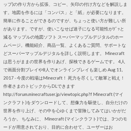
ップ)の作り方から拡張、コピー、矢印の付け方などを解説しま
す。地図を作るには「コンパス」と「紙」が必要になります。
簡単に作ることができるのですが、ちょっと使い方が難しい所
があります。ですが、使いこなせば迷子になる可能性がｸﾞｯと
減る マップルの地図ソフト スーパーマップルデジタルのホー
ムページ。機能紹介、商品一覧、よくあるご質問、サポートな
どスーパーマップルデジタルを詳しく説明します。 Minecraft
は思うがままの世界を作りあげ、探検できるゲームです。 4人
で画面分割プレイや8人でオンラインプレイも楽しめ Aug 11,
2017 · 今度の戦場はMinecraft！ 死力を尽くして敵軍と戦え！
作者さまのトピックからDLできます
http://forum.minecraftuser.jp/viewtopic.php?f Minecraft (マイ
ンクラフト)をダウンロードして、想像力を駆使し、自分だけの
世界を作り上げ、その中を心ゆくまで冒険してみてはいかがだ
ろうか。 ちなみに、 Minecraft (マインクラフト)では、3つのモ
ードが用意されており、目的に合わせて、ユーザーはお