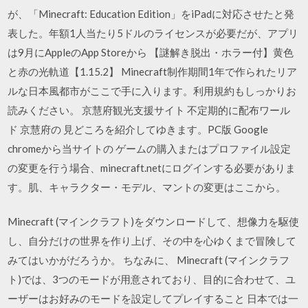
が、「Minecraft: Education Edition」をiPadに対応させたと発
表した。年額1人当たり5ドルのライセンスが必要だが、アプリ
は9月にAppleのApp Storeから 【謎解き脱出・ホラー付】黄色
と赤の光軌道【1.15.2】 Minecraft制作期間1年で作られたリア
ルな日本風都市がここで手に入ります。利用規約もしっかりお
読みください。 京慧府観光支援サイト 不定期的に配布ワール
ド 京慧府の 見どころを紹介してゆきます。PC版 Google
chromeから当サイトの ゲームの購入またはプロファイル設定
の変更を行う場合、minecraft.netにログインする必要がありま
す。肌、キャラクター・モデル、マントの変更はここから。
Minecraft (マインクラフト)をダウンロードして、想像力を駆使
し、自分だけの世界を作り上げ、その中を心ゆくまで冒険して
みてはいかがだろうか。 ちなみに、 Minecraft (マインクラフ
ト)では、3つのモードが用意されており、目的に合わせて、ユ
ーザーはお好みのモードを設定してプレイすること 日本では一