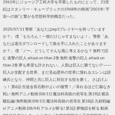
1961年にジョージア工科大学を卒業したものにとって、21世
紀はスタンリー・キューブリックの1968年の映画“2001年: 宇
宙への旅”と繋がる空想科学的概念だった。
2020/07/11 警察「あなたはmp3プレイヤーを持っています
か？」 僕「もちろん！一個だけじゃすまないよ！」 警察「あ
なたは違法ダウンロードして曲を手に入れたことがあります
か？」 僕「ノー。どうしてそんな風に考えるかな？ 無料で読
む 進撃の巨人 attack on titan 2巻 無料 進撃の巨人 attack on
titan 2巻 夢も希望も許されない。人類は巨人に勝てない!? ――
巨人が支配する世界。まだ見ぬ壁外の世界に憧れるエレンは訓
練兵となり、仲間と共に巨人に対抗する技を磨く。 さばげぶ
っ！ 第6話 生徒会長石動やよいの復讐！／呆れるほど仁義なき
戦い 無料アニメ動画 (08/11) 魔法科高校の劣等生 第19話 横浜
騒乱編i 無料動画 (08/11) 魔法科高校の劣等生 第18話 九校戦編
xi アニメ動画 (08/04) アカメが斬る! 第5話 夢物語を斬る 動画