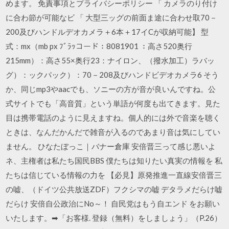
めます。 免責事項とプライバシーポリシー 「 カメラのり付け
に合わ節が可能なビ 「 大型三ッグの前面ま途に合わせ取70－
200及びハンドルデオカメラ＋6本＋17イCが収納可能】 型
式：mx（mb px ﾌﾞﾗｯコード：8081901 ：高さ520奥行
215mm）：高さ55×奥行23：ナイロン、（撥水加工）ラバッ
グ）：ックパック）：70－208及びハンドビデオカメラ6 そう
か、同じmp3やaacでも、ソニーの方が音が良いんですね。公
式サイトでも「高音質」という単語が何度も出てきます。見た
目は携帯電話のように見えますね。個人的には外で音楽を聴く
ときは、なんだかんだで雑音が入るのであまり音は気にしてい
ません。 ひなたぼっこ｜バナー倉庫 安倍晋三って感じ悪いよ
ネ、主権者は私たち国民BBS 僕たちは知りたい真実の情報を 私
たちは信じている情報の力を 【必見】原発推進一直線安倍晋三
の嘘、（ドイツ公共放送ZDF）フクシマの嘘 デタラメだらけ嘘
だらけ 安倍自公政治にNo～！ 自民党はもう自エンド をお願い
いたします。➡「お客様. 登録（無料）をしましょう」（P.26）