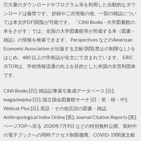
①大量のダウンロードやプログラム等を利用した自動的なダウ
ンロードは厳禁です。 抄録や二次情報の他、一部の雑誌につい
ては本文(PDF)閲覧が可能です。 「CiNii Books - 大学図書館の
本をさがす」では、全国の大学図書館等が所蔵する本（図書・
雑誌）の情報を検索できます。 Perspectives などのAmerican
Economic Association が出版する文献 (閲覧禁止の制限なし) を
はじめ、480 以上の学術誌が全文にて含まれています。 ERIC
JSTORは、学術情報流通の向上を目的とした米国の非営利団体
です。
CiNii Books [日]; 雑誌記事索引集成データベース [日];
magazineplus [日]; 国立国会図書館サーチ [日・英・韓・中];
Webcat Plus [日]. 英語・その他言語の図書・雑誌.
Anthropological Index Online [英]; Journal Citation Reports [英].
ページTOPへ戻る 2020年7月9日 などの特別無料公開、契約中
の電子ブックへの同時アクセス制限撤廃、COVID-19関連文献