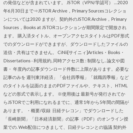
の発信などが含まれています。 JSTOR（VPN/学認可） …2020
年6月30日まで⇒JSTOR Archive，Primary Sourcesコレクショ
ンについては2020 ますが、契約外のJSTOR Archive，Primary
Sources，Books at JSTORコレクションが期間限定で開放され
ます。 購入済タイトル、オープンアクセスタイトルはPDF形式
でのダウンロードができますが、ダウンロードしたファイルの
送信・共有はできません。 CiNii[サイニィ]Articles・Books・
Dissertations · 利用規約, 同時アクセス数 : 制限なし. 論文や図
書・ 年度内の記事ダウンロード件数に上限があります。必要な
記事のみを 週刊東洋経済」「会社四季報」「就職四季報」など
のタイトルを誌面のままのPDFファイルや、テキスト、HTML
などの形式で表示します。 ※使用後は 最新号が発行されてか
らJSTORでご利用になれるまでに、通常1年から5年間の間隔が
あります。 ・概要/収録 日経テレコン」でダウンロードした
「長崎新聞」「日本経済新聞」の記事（PDF）のオンライン授
業での. Web配信につきまして、日経テレコンとの協議 契約外