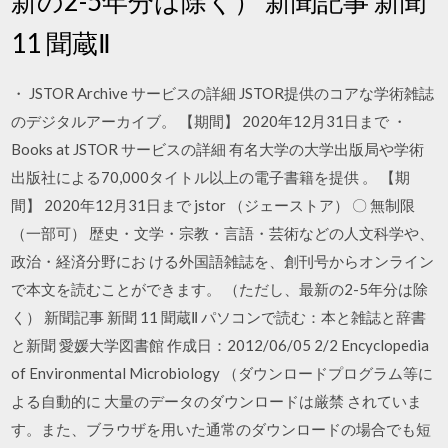
新の2-5年分は除く） 新聞記事 新聞
11 聞蔵Ⅱ
・ JSTOR Archive サービスの詳細 JSTOR提供のコアな学術雑誌
のデジタルアーカイブ。 【期間】 2020年12月31日まで ・
Books at JSTOR サービスの詳細 有名大学の大学出版局や学術
出版社による70,000タイトル以上の電子書籍を提供 。 【期
間】 2020年12月31日まで jstor （ジェーストア） 〇 無制限
（一部可） 歴史・文学・宗教・言語・芸術などの人文科学や、
政治・経済分野にお ける外国語雑誌を、創刊号からオンライン
で本文を読むことができます。 （ただし、最新の2-5年分は除
く） 新聞記事 新聞 11 聞蔵Ⅱ パソコンで読む：本と雑誌と辞書
と新聞 愛媛大学図書館 作成日：2012/06/05 2/2 Encyclopedia
of Environmental Microbiology （ダウンロードプログラム等に
よる自動的に 大量のデータのダウンロードは厳禁 されていま
す。また、ブラウザを用いた通常のダウンロードの場合でも短