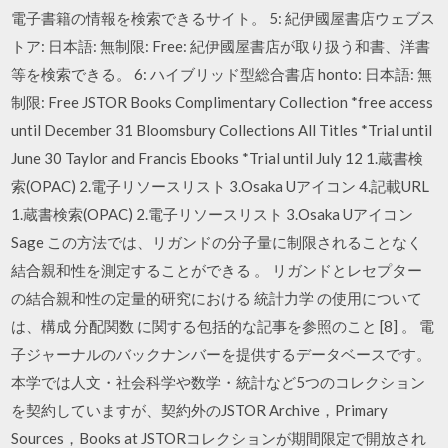
電子書籍の情報を検索できるサイト。 5: 紀伊國屋書店ウェブス
トア: 日本語: 無制限: Free: 紀伊國屋書店が取り扱う和書、洋書
等を検索できる。 6: ハイブリッド型総合書店 honto: 日本語: 無
制限: Free JSTOR Books Complimentary Collection *free access
until December 31 Bloomsbury Collections All Titles *Trial until
June 30 Taylor and Francis Ebooks *Trial until July 12 1.蔵書検
索(OPAC) 2.電子リソースリスト 3.Osaka Uアイコン 4.記載URL
1.蔵書検索(OPAC) 2.電子リソースリスト 3.Osaka Uアイコン
Sage この方法では、リガンドの分子量に制限されることなく
結合親和性を測定することができる 。 リガンドとレセプター
の結合親和性の定量的研究における 統計力学 の使用について
は、構成 分配関数 に関する包括的な記事を参照のこと [8] 。 電
子ジャーナルのバックナンバーを提供するデータベースです。
本学では人文・社会科学や数学・統計など5つのコレクション
を契約していますが、契約外のJSTOR Archive，Primary
Sources，Books at JSTORコレクションが期間限定で開放され