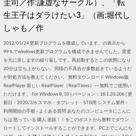
圭司／作:謙虚なサークル）、「転
生王子はダラけたい3」（画:堀代し
しゃも／作
2012/05/24 更新プログラムを構成しています。の表示から
99％でwindows更新プログラムを構成できませんでした。変更
を元に戻しますの繰り返しです。再起動するとこの状態になり
20分は立ち上がらない。同様の不具合が多数起きているようだ
が対処方法を教えてください。 無料ダウンロード Windows版
RealPlayer 新しい RealPlayer（RealTimes）― 無料でご使用い
ただけます。 For Windows 8, 10 | バージョン：18.1.20.206 | 更
新日：2020/3/6 スマホ・タブレット・STB用 システム要件 -
利用開始の手順 - よくある質問 あなたのコンピュータにこんに
ちは 怒っている 隣人 迷路！！をこのポストから無料でダウン
ロードしてインストールすることができます。PC上でこんにち