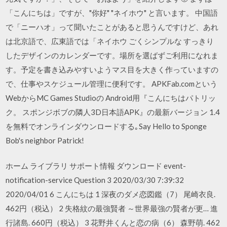
「こんにちは」ですが、"你好" "ネイホウ" と言います。 中国語
で「ニーハオ」って聞いたことがあると思うんですけど、あれ
は北京語で、広東語では「ネイホウ ごくシンプルな すっきり
したデザインのカレンダーです。場所を選ばずご利用になれま
す。予定を書き込みやすいようマス目を大きく作っていますの
で、仕事やスケジュール管理に便利です。 APKFab.comという
WebからMC Games Studioの Android用『こんにちはパトリッ
ク。 スポンジボブの隣人3D日本語APK』の最新バージョン 1.4
を無料でオンラインダウンロードする｡Say Hello to Sponge
Bob's neighbor Patrick!
ホーム ライブラリ サポート情報 ダウンロード event-
notification-service Question 3 2020/03/30 7:39:32
2020/04/01 6 こんにちは 1 深夜のダメ恋図鑑（7） 尾崎衣良.
462円（税込） 2 失格紋の最強賢者 ～世界最強の賢者が更… 進
行諸島. 660円（税込） 3 花野井くんと恋の病（6） 森野萌. 462