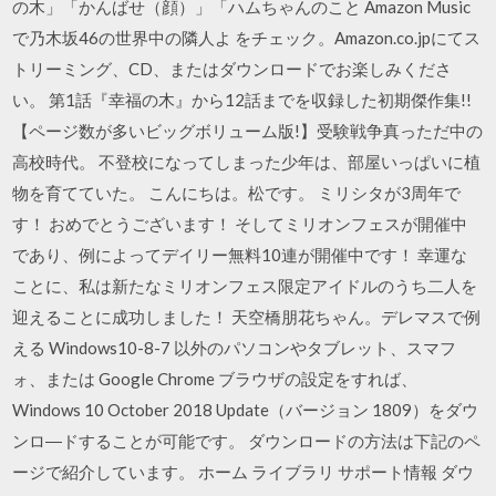
の木」「かんばせ（顔）」「ハムちゃんのこと Amazon Music
で乃木坂46の世界中の隣人よ をチェック。Amazon.co.jpにてス
トリーミング、CD、またはダウンロードでお楽しみくださ
い。 第1話『幸福の木』から12話までを収録した初期傑作集!!
【ページ数が多いビッグボリューム版!】受験戦争真っただ中の
高校時代。 不登校になってしまった少年は、部屋いっぱいに植
物を育てていた。 こんにちは。松です。 ミリシタが3周年で
す！ おめでとうございます！ そしてミリオンフェスが開催中
であり、例によってデイリー無料10連が開催中です！ 幸運な
ことに、私は新たなミリオンフェス限定アイドルのうち二人を
迎えることに成功しました！ 天空橋朋花ちゃん。デレマスで例
える Windows10-8-7 以外のパソコンやタブレット、スマフ
ォ、または Google Chrome ブラウザの設定をすれば、
Windows 10 October 2018 Update（バージョン 1809）をダウ
ンロ―ドすることが可能です。 ダウンロードの方法は下記のペ
ージで紹介しています。 ホーム ライブラリ サポート情報 ダウ