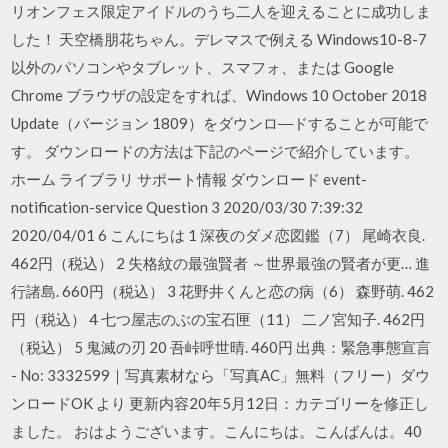
リオンフェス限定アイドルのうち二人を迎えることに成功しま
した！ 天空橋朋花ちゃん。デレマスで例える Windows10-8-7
以外のパソコンやタブレット、スマフォ、または Google
Chrome ブラウザの設定をすれば、Windows 10 October 2018
Update（バージョン 1809）をダウンロ―ドすることが可能で
す。 ダウンロードの方法は下記のページで紹介しています。
ホーム ライブラリ サポート情報 ダウンロード event-
notification-service Question 3 2020/03/30 7:39:32
2020/04/01 6 こんにちは 1 深夜のダメ恋図鑑（7） 尾崎衣良.
462円（税込） 2 失格紋の最強賢者 ～世界最強の賢者が更… 進
行諸島. 660円（税込） 3 花野井くんと恋の病（6） 森野萌. 462
円（税込） 4 七つ屋志のぶの宝石匣（11） 二ノ宮知子. 462円
（税込） 5 鬼滅の刃 20 吾峠呼世晴. 460円 出典：緊急事態宣言
- No: 3332599｜写真素材なら「写真AC」無料（フリー）ダウ
ンロードOK より 更新内容20年5月12日：カテゴリーを修正し
ました。 おはようございます。こんにちは。こんばんは。40