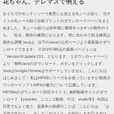
花ちゃん。デレマスで例える
おうちでのモンテッソーリ教育にも使える丸シール貼り。 当サ
イトの丸シール貼り台紙プリントのダウンロードページをまと
めました。 丸シール貼りは幼年期に獲得すべき4つの動作のう
ち、「貼る」動作の練習になります。 枠に合わせて貼る練習は
指先を調整 Javaは、以下のJavaの公式ページより最新版がダウ
ンロードできます。 ※2019/5時点の最新バージョンは
「Version 8 Update 211」となります。 1.ダウンロードページ
より「無料Javaのダウンロード」ボタンをクリックします。
JavaはGoogle Chromeはサポートしていません。 こんにちは,
はじめまして！ 私はMPX8シリーズをを使っていますが 動画ダ
ウンロードソフトMPXの魅力について記載しています。
MPX8mのダウンロード対応サイト 1）無料動画サイトのダウ
ンロード 【youtube、ニコニコ動画、FC2、youku等】 今回は
日常でもよく使う、超基本の挨拶のことば「こんにちは」「お
元気ですか？」、そして「おはよう」を紹介します🙂 まずは