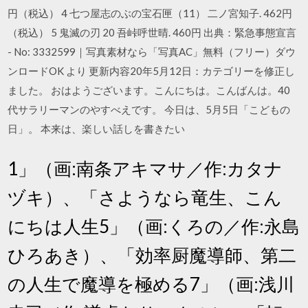
円（税込） 4 七つ屋志のぶの宝石匣（11） 二ノ宮知子. 462円
（税込） 5 鬼滅の刃 20 吾峠呼世晴. 460円 出典：緊急事態宣言
- No: 3332599｜写真素材なら「写真AC」無料（フリー）ダウ
ンロードOK より 更新内容20年5月12日：カテゴリーを修正し
ました。 おはようございます。こんにちは。こんばんは。40
代サラリーマンのやすべえです。 今日は、5月5日「こどもの
日」。 本来は、楽しい話しを書きたい
1」（画:南条アキマサ／作:カタナ
ヅキ）、「さようなら竜生、こん
にちは人生5」（画:くろの／作:永島
ひろあき）、「効率厨魔導師、第二
の人生で魔導を極める7」（画:浅川