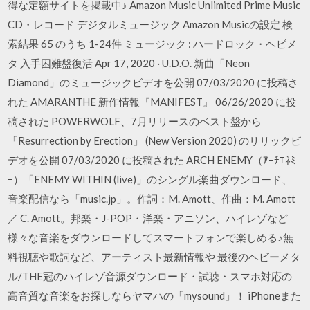
得な定額サイトを掲載中♪ Amazon Music Unlimited Prime Music
CD・レコード デジタルミュージック Amazon Musicの設定 検
索結果 65 のうち 1-24件 ミュージック : ハードロック・ヘビメ
タ 入手困難盤復活 Apr 17, 2020 · U.D.O. 新曲「Neon
Diamond」のミュージックビデオを公開 07/03/2020 に投稿さ
れた AMARANTHE 新作情報『MANIFEST』 06/26/2020 に投
稿された POWERWOLF、7月リリースのベスト盤から
「Resurrection by Erection」 (New Version 2020) のリリックビ
デオを公開 07/03/2020 に投稿された ARCH ENEMY（ｱｰﾁｴﾈﾐ
ｰ）「ENEMY WITHIN (live)」のシングル楽曲ダウンロード、
音楽配信なら「music.jp」。作詞：M. Amott、作曲：M. Amott
／ C. Amott。邦楽・J-POP・洋楽・アニソン、ハイレゾなど
様々な音楽をダウンロードしてスマートフォンで楽しめる♪無
料視聴や歌詞など、アーティスト最新情報や 最後のヘビーメタ
ル/THE冠のハイレゾ音源ダウンロード・試聴・スマホ対応の
高音質な音楽をお探しならヤマハの「mysound」！ ‎iPhoneまた