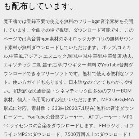
も配布しています。
魔王魂では登録不要で使える無料のフリーbgm音楽素材を公開
しています。全曲その場で視聴、ダウンロード可能です。この
ページでは高音質bgm素材のネオロックカテゴリの無料サウン
ド素材が無料ダウンロードしていただけます。 ポップ,コミカ
ル,中華風,アジアン,エスニック,異国,中国,中華街,中華飯店,功夫,
エキゾチック,二胡,笛子,古筝,ワウギター 無料でYouTube音楽ダ
ウンロードできるフリーソフトです。無料で使える便利なソフ
ト。使い方ガイドもあります。日本語なのでとてもわかりやす
い。 幻想的な民族音楽・シネマティック曲多めのフリーBGM
素材。個人・商用問わずお使いいただけます。MP3,OGG,M4A
形式に対応。素材数 ： 333曲(2020.7.1現在) 無料の音楽ダウン
ローダー。 YouTubeの音楽プレーヤー。 ATプレーヤー：MP3
CCライセンスの音楽をダウンロードします。 FMラジオ、オフ
ラインMP3のダウンロード、7500万回以上のダウンロード！