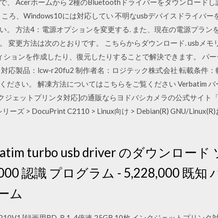
 Acerホームから 2種のBluetoothドライバーをダウンロー
ところ、Windows10には対応してい 不明なusbデバイスドライ
い。 方法4：電源オプションを変更する. また、現在の電源プラン
 変更方法は次のとおりです。 こちらからダウンロード. usbメモ
ションを作成したり、復元したりすることで解決できます。 パーティショ
応製品：lcw-r20fu2 制作者名：ロジテック株式会社 転載条件：
い。 解凍方法についてはこちらをご覧ください Verbatim バーベイ
0枚 インクジェットプリンタ対応]の通販ならヨドバシカメラの公式サイト「
ーズ > DocuPrint C2110 > Linux向け > Debian(R) GNU/Lin
rbatim turbo usb driver のダウン
,746,000 認識 プログラム - 5,228,000
ーム
30YP10V1 [録画用BD-R 1-4倍速 25GB 10枚 インクジェット