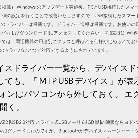
9月13日掲載） Windows のアップデート実施後、PCとUSB接続し
PC側の設定を行うことで改善いたしますので、USB接続したスマ
ドライバーは最新です。 ドライバー情報は最新です。お使いのDimen
びダウンロード]にアクセスしてください。 7. 追記(1): Win98の汎用
規格においては、周辺機器の用途別にクラスと呼ばれる仕様が定められて
のドライバひとつで対応できるようにされています。
イスドライバー一覧から、デバイスド
も、「 MTP USB デバイス 」が表示
フォンはパソコンから外しておく。 エ
 を開く。
P64GVZ2 [USB2.0対応 スライド式USBメモリ 64GB 黒]の通販
Windows1グレードしたのですが、Bluetoothがデバイスマネージ