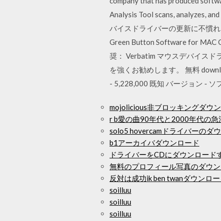
company that has produced softwa
Analysis Tool scans, an
バイスドライバーの更新に不慣れな場合は
Green Button Software for 
奨： Verbatim マウスデバイスド
を強くお勧めします。 無料 download v
- 5,228,000 既知 バージョン
mojolicious非ブロッキン
r b愛の曲90年代と2000年代
solo5 hovercamドライバーの
b1アーカイバダウンロード
ドライバーをCDにダウンロード
無料のプロフィール写真のダウン
反対は成功ik ben twanダウンロ
soilluu
soilluu
soilluu