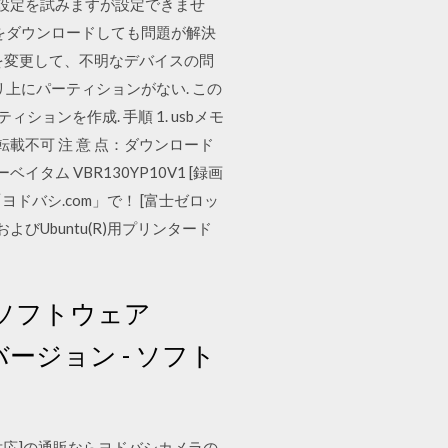
ドし設定を試みますが設定できませ
バーをダウンロードしても問題が解決
を変更して、不明なデバイスの問
リ上にパーティションがない. この
ンを作成. 手順 1. usbメモ
転載不可 注 意 点：ダウンロード
タム VBR130YP10V1 [録画
ヨドバシ.com」で！ [富士ゼロッ
ux(R)およびUbuntu(R)用プリンタード
ロード ソフトウェア
 既知 バージョン - ソフト
プリンタ対応]の通販ならヨドバシカメラの