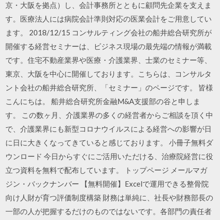
京・大阪を拠点）し、会計事務所とともに顧問先企業を支えま
す。医療法人には病院会計準則対応の医業会計をご用意してい
ます。 2018/12/15 コンサルティング会社の船井総合研究所が
開催する経営セミナーは、ビジネス現場の最先端の情報が満載
です。住宅不動産業界や医療・介護業界、士業のセミナー等、
東京、大阪を中心に開催しております。こちらは、コンサルタ
ント会社の船井総合研究所、「セミナー」のページです。 皆様
こんにちは。 船井総合研究所金融M&A支援部の谷と申しま
す。 この数ヶ月、介護業界の多くの経営者からご相談を頂く中
で、介護業界にも新型コロナウイルスによる経営への影響が日
に日に大きくなってきていると感じております。 小冊子無料ダ
ウンロード 今日からすぐにご活用いただける、治療院経営に役
立つ資料を無料で配布しています。 トップページ メールマガ
ジン・バックナンバー 【無料開催】Excelで運用できる整骨院
向け人財が育つ評価制度構築 財務は単純に、社長や財務部長の
一部の人が把握するだけのものではないです。各部門の責任者