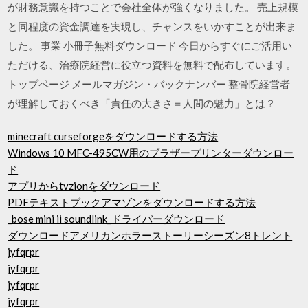
が財務意識を持つことで会社全体が強くなりました。 売上規模
と同程度の資金調達を実現し、チャンスをいかすことが出来ま
した。 事業 小冊子無料ダウンロード 今日からすぐにご活用い
ただける、治療院経営に役立つ資料を無料で配布しています。
トップページ メールマガジン・バックナンバー 整骨院経営者
が理解しておくべき「責任の大きさ＝人間の魅力」とは？
minecraft curseforgeをダウンロードする方法
Windows 10 MFC-495CW用のブラザープリンターダウンロー
ド
アプリからtvzionをダウンロード
PDFテキストブックアマゾンをダウンロードする方法
_bose mini ii soundlink_ドライバーダウンロード
ダウンロードアメリカンホラーストーリーシーズン8トレント
jyfqrpr
jyfqrpr
jyfqrpr
jyfqrpr