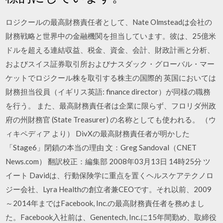
ロジクールの最高財務責任者として、Nate Olmsteadは会社の
財務戦略と世界中の金融機関を担当しています。彼は、25億米
ドルを超える連結収益、税金、資金、会計、財政計画と分析、
およびスイス証券取引所およびナスダック・グローバル・マー
ケットでロジクール株を取引する株主の国際的 英国においては
財務担当役員（イギリス英語: finance director）が同様の職務
を行う。 また、最高財務責任者は企業に限らず、フロリダ州政
府の州財務官 (State Treasurer) の名称としても使われる。 （ウ
ィキペディア より） DivXの最高財務責任者が明かした
「Stage6」閉鎖の本当の理由 文：Greg Sandoval（CNET
News.com） 翻訳校正：編集部 2008年03月13日 14時25分 ツ
イート Davidは、行動保険学に重点を置くヘルスケアテクノロ
ジー会社、Lyra Healthの創立者兼CEOです。それ以前、2009
～2014年まではFacebook, Inc.の最高財務責任者を務めまし
た。Facebook入社前は、Genentech, Inc.に15年間勤め、取締役