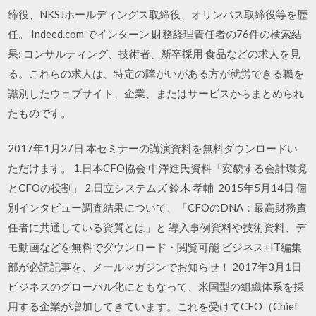
締役、NKSJホールディングス取締役、オリンパス取締役等を歴
任。 Indeed.com でインターン 財務経理責任者の76件の検索結
果: コンサルティング、技術者、新卒採用 食品などの求人を見
る。これらの求人は、特定の障がいがある方が就労できる職を
識別したウェブサイト、企業、またはサービスからまとめられ
たものです。
2017年1月27日 本セミナーの講演資料を無料ダウンロードい
ただけます。 1.日本CFO協会 中澤進氏資料「変貌する会計環境
とCFOの役割」 2.日立システムズ 鈴木 孝輔 2015年5月14日 個
別インタビュー調査結果について、「CFOのDNA：最高財務責
任者に共通している資質とは」と 導入事例資料や技術資料、デ
モ動画などを無料でダウンロード・閲覧可能 ビジネス+IT編集
部が必読記事を、メールマガジンでお知らせ！ 2017年3月1日
ビジネスのグローバル化にともなって、米国型の組織体系を採
用する企業が増加してきています。これを受けてCFO（Chief