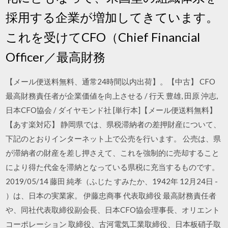
採用する企業が増加してきています。
これを受けてCFO（Chief Financial
Officer／最高財務
【メール便送料無料、通常24時間以内出荷】。【中古】 CFO
最高財務責任者が企業価値を向上させる / 行天 豊雄, 田原 沖志,
日本CFO協会 / ダイヤモンド社 [単行本]【メール便送料無料】
【あす楽対応】 静岡県では、県税滞納者の差押財産について、
下記のとおりインターネット上で公売を行います。 公売は、県
が滞納者の財産を差し押さえて、これを強制的に売却すること
により得た代金を滞納となっている県税に充当するものです。
2019/05/14 藤田 純孝（ふじた すみたか、1942年 12月24日 -
）は、日本の実業家。 伊藤忠商事 代表取締役 最高財務責任者
や、同社代表取締役副会長、日本CFO協会理事長、オリエント
コーポレーション 取締役、古河電気工業取締役、日本板硝子取