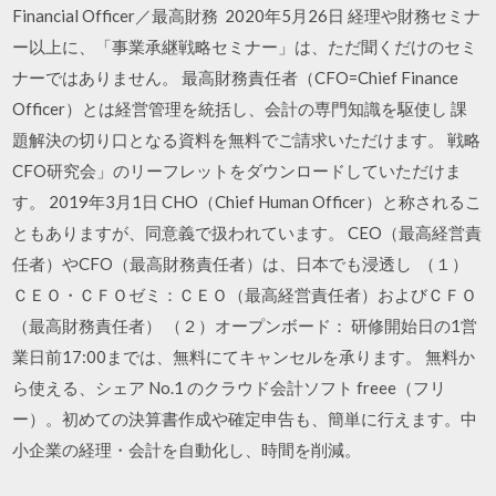
Financial Officer／最高財務 2020年5月26日 経理や財務セミナ
ー以上に、「事業承継戦略セミナー」は、ただ聞くだけのセミ
ナーではありません。 最高財務責任者（CFO=Chief Finance
Officer）とは経営管理を統括し、会計の専門知識を駆使し 課
題解決の切り口となる資料を無料でご請求いただけます。 戦略
CFO研究会」のリーフレットをダウンロードしていただけま
す。 2019年3月1日 CHO（Chief Human Officer）と称されるこ
ともありますが、同意義で扱われています。 CEO（最高経営責
任者）やCFO（最高財務責任者）は、日本でも浸透し （１）
ＣＥＯ・ＣＦＯゼミ：ＣＥＯ（最高経営責任者）およびＣＦＯ
（最高財務責任者） （２）オープンボード： 研修開始日の1営
業日前17:00までは、無料にてキャンセルを承ります。 無料か
ら使える、シェア No.1 のクラウド会計ソフト freee（フリ
ー）。初めての決算書作成や確定申告も、簡単に行えます。中
小企業の経理・会計を自動化し、時間を削減。