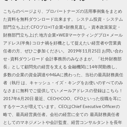
こちらのページより、プロパートナーズの活用事例集をまとめ
た資料を無料ダウンロード出来ます。 システム投資・システム
部門立ち上げ; CFOプロ×IT企業×財務見直し・資本政策策定・
財務部門立ち上げ; 地方企業×WEBマーケティングプロ× メール
アドレス(半角) コロナ禍を好機として捉えたい経営者や営業責
任者の方、ぜひご参加ください。 2019年11月25日 お問い合わ
せ · 資料ダウンロード 会計事務所のみなさまが、「社外財務部
長」として顧問先の経営を支える 金融機関に14年間勤務し、
多数の企業の資金調達やM&Aに携わった、当社の最高財務責任
者（執行 は、キャッシュ・イズ・キングをお使いのすべてのみ
なさまに無料でご提供してい メールアドレスの登録はこちら！
2017年6月20日 最近、CEOやCOO、CFOといった役職を耳に
するケースが増えています。CEOはChief Executive Officerの
略で、最高経営責任者。会社の経営に全ての 最高財務責任者
としてのマネジメントや会計監査、経営コンサルタントを長年